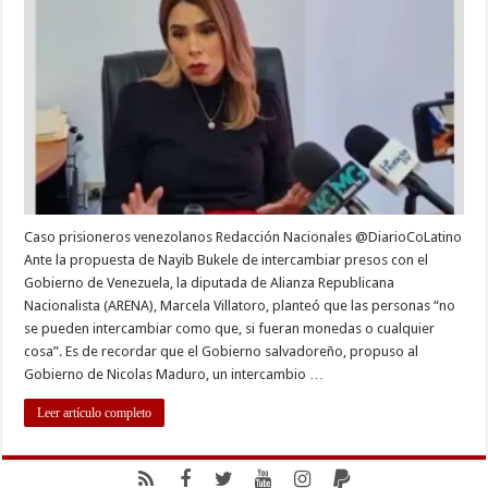
pueden
intercambiar
presos
como
si
fueran
monedas
o
cualquier
cosa”:
Marcela
Villatoro
Caso prisioneros venezolanos Redacción Nacionales @DiarioCoLatino
Ante la propuesta de Nayib Bukele de intercambiar presos con el
Gobierno de Venezuela, la diputada de Alianza Republicana
Nacionalista (ARENA), Marcela Villatoro, planteó que las personas “no
se pueden intercambiar como que, si fueran monedas o cualquier
cosa”. Es de recordar que el Gobierno salvadoreño, propuso al
Gobierno de Nicolas Maduro, un intercambio …
Leer artículo completo