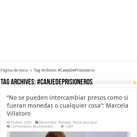
Página de inicio
»
Tag Archives: #CanjeDePrisioneros
Tag Archives:
#CanjeDePrisioneros
“No se pueden intercambiar presos como si
fueran monedas o cualquier cosa”: Marcela
Villatoro
25 abril, 2025
Nacionales
,
Portada
,
Titular principal
en
Comentarios desactivados
1,651
“No
se