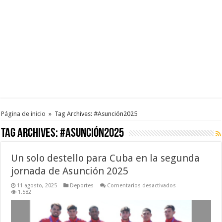
Página de inicio
»
Tag Archives: #Asunción2025
Tag Archives:
#Asunción2025
Un solo destello para Cuba en la segunda
jornada de Asunción 2025
en
11 agosto, 2025
Deportes
Comentarios desactivados
Un
1,582
solo
destello
para
Cuba