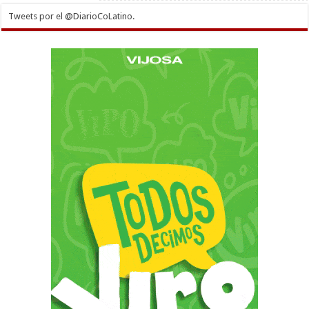
Tweets por el @DiarioCoLatino.