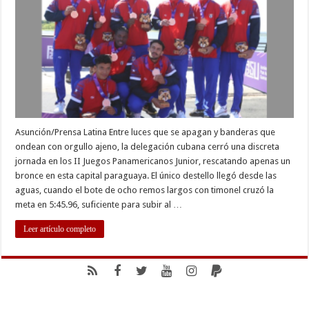
en
la
segunda
jornada
de
Asunción
2025
Asunción/Prensa Latina Entre luces que se apagan y banderas que
ondean con orgullo ajeno, la delegación cubana cerró una discreta
jornada en los II Juegos Panamericanos Junior, rescatando apenas un
bronce en esta capital paraguaya. El único destello llegó desde las
aguas, cuando el bote de ocho remos largos con timonel cruzó la
meta en 5:45.96, suficiente para subir al …
Leer artículo completo