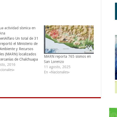
a actividad sísmica en
Ana
riAlfaro Un total de 31
reportó el Ministerio de
Ambiente y Recursos
les (MARN) localizados
MARN reporta 765 sismos en
 cercanías de Chalchuapa
San Lorenzo
laria de La Frontera,
sto, 2016
11 agosto, 2025
Ana; y San Lorenzo, en
cionales»
En «Nacionales»
artamento de
apán, en los últimos
as. La Red Sísmica
al de El Salvador
ró…