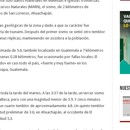
se solo daños materiales en viviendas e iglesias fronterizas.
ursos Naturales (MARN), el sismo, de 2 kilómetros de
ros de San Lorenzo, Ahuachapán.
las geológicas de la zona y dado a que su carácter fue
lerta de tsunami. Después del primer sismo se sintió otro temblor
gunas réplicas, manteniendo en zozobra a la población.
mada de 5.6, también localizado en Guatemala a 7 kilómetros
nas 0.28 kilómetros, fue ocasionado por fallas locales. El
 en casi todo el país, «fuerte y muy fuerte» en los
tiapa, Guatemala.
Nuest
oda la tarde del martes. A las 3:37 de la tarde, un tercer sismo
alteca, pero con una magnitud menor de 3.9. Y cinco minutos
tó un cuarto temblor de aproximadamente 4.8. Un quinto temblor
tud preliminar de 3.6, en Ahuachapán, al occidente de El
itud 5.3.