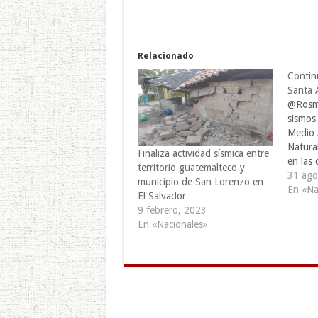
Relacionado
Continu
Santa 
@Rosme
sismos 
Medio 
Natura
Finaliza actividad sísmica entre
en las
territorio guatemalteco y
y Cande
31 ago
municipio de San Lorenzo en
Santa 
En «Na
El Salvador
el dep
9 febrero, 2023
Ahuach
En «Nacionales»
tres dí
Nacion
regist