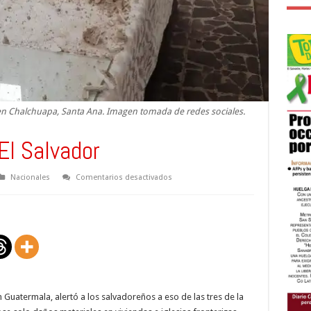
en Chalchuapa, Santa Ana. Imagen tomada de redes sociales.
El Salvador
en
Nacionales
Comentarios desactivados
Sismos
sacuden
a
El
Salvador
Guatermala, alertó a los salvadoreños a eso de las tres de la