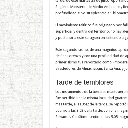
tarde, de este martes 29 de julio, reportándo
Según el Ministerio de Medio Ambiente y Rec
profundidad, tuvo su epicentro a 9 kilómet
El movimiento telúrico fue originado por fal
superficial y dentro del territorio, no hay a
y posterior a este se siguieron sintiendo al
Este segundo sismo, de una magnitud aproxi
de San Lorenzo y con una profundidad de ape
primer sismo fue reportado como «moderado»
alrededores de Ahuachapán, Santa Ana, y Ju
Tarde de temblores
Los movimientos de la tierra se mantuvieron t
fue percibido en la misma localidad guatem
más tarde, a las 3:42 de la tarde, se repor
ocurrió a las 3:53 de la tarde, con una magni
Salvador. Y el último sentido a las 5.05 magn