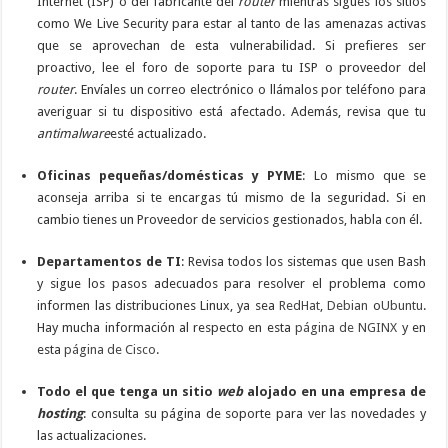
Internet (ISP) o del fabricante del
router
mientras sigues los sitios
como We Live Security para estar al tanto de las amenazas activas
que se aprovechan de esta vulnerabilidad. Si prefieres ser
proactivo, lee el foro de soporte para tu ISP o proveedor del
router
. Envíales un correo electrónico o llámalos por teléfono para
averiguar si tu dispositivo está afectado. Además, revisa que tu
antimalware
esté actualizado.
Oficinas pequeñas/domésticas y PYME
: Lo mismo que se
aconseja arriba si te encargas tú mismo de la seguridad. Si en
cambio tienes un Proveedor de servicios gestionados, habla con él.
Departamentos de TI
: Revisa todos los sistemas que usen Bash
y sigue los pasos adecuados para resolver el problema como
informen las distribuciones Linux, ya sea
RedHat
,
Debian
o
Ubuntu
.
Hay mucha información al respecto en esta
página de NGINX
y en
esta
página de Cisco
.
Todo el que tenga un sitio
web
alojado en una empresa de
hosting
: consulta su página de soporte para ver las novedades y
las actualizaciones.