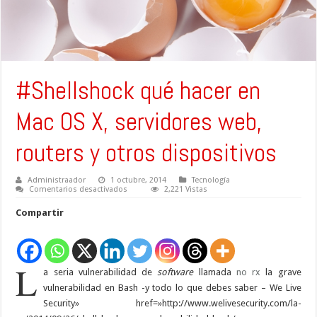
#Shellshock qué hacer en
Mac OS X, servidores web,
routers y otros dispositivos
Administraador
1 octubre, 2014
Tecnología
en
Comentarios desactivados
2,221 Vistas
#Shellshock
qué
Compartir
hacer
en
Mac
OS
X,
servidores
L
a seria vulnerabilidad de
web,
software
llamada
no rx
la grave
routers
vulnerabilidad en Bash -y todo lo que debes saber – We Live
y
otros
Security» href=»http://www.welivesecurity.com/la-
dispositivos