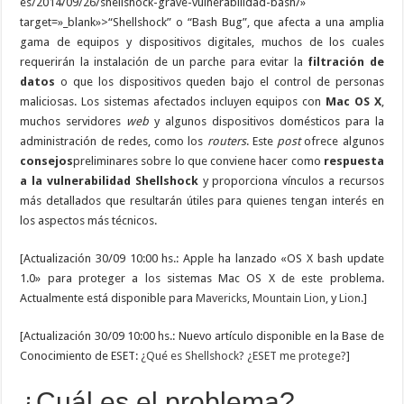
es/2014/09/26/shellshock-grave-vulnerabilidad-bash/»
target=»_blank»>“Shellshock” o “Bash Bug”, que afecta a una amplia
gama de equipos y dispositivos digitales, muchos de los cuales
requerirán la instalación de un parche para evitar la
filtración de
datos
o que los dispositivos queden bajo el control de personas
maliciosas. Los sistemas afectados incluyen equipos con
Mac OS X
,
muchos servidores
web
y algunos dispositivos domésticos para la
administración de redes, como los
routers
. Este
post
ofrece algunos
consejos
preliminares sobre lo que conviene hacer como
respuesta
a la vulnerabilidad Shellshock
y proporciona vínculos a recursos
más detallados que resultarán útiles para quienes tengan interés en
los aspectos más técnicos.
[Actualización 30/09 10:00 hs.: Apple ha lanzado «OS X bash update
1.0» para proteger a los sistemas Mac OS X de este problema.
Actualmente está disponible para
Mavericks
,
Mountain Lion
, y
Lion.
]
[Actualización 30/09 10:00 hs.: Nuevo artículo disponible en la Base de
Conocimiento de ESET:
¿Qué es Shellshock? ¿ESET me protege?
]
¿Cuál es el problema?