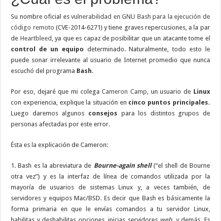
Su nombre oficial es
vulnerabilidad en GNU Bash para la ejecución de
código remoto
(CVE-2014-6271) y tiene graves repercusiones, a la par
de
Heartbleed
, ya que es capaz de posibilitar que un atacante tome el
control de un equipo
determinado. Naturalmente, todo esto le
puede sonar irrelevante al usuario de Internet promedio que nunca
escuchó del programa
Bash
.
Por eso, dejaré que mi colega
Cameron Camp
, un usuario de
Linux
con experiencia, explique la situación en
cinco puntos principales.
Luego daremos algunos
consejos
para los distintos grupos de
personas afectadas por este error.
Ésta es la explicación de Cameron:
1. Bash es la abreviatura de
Bourne-again shell
(“el shell de Bourne
otra vez”) y es la interfaz de línea de comandos utilizada por la
mayoría de usuarios de sistemas Linux y, a veces también, de
servidores y equipos Mac/BSD. Es decir que Bash es básicamente la
forma primaria en que le envías comandos a tu servidor Linux,
habilitas y deshabilitas opciones, inicias servidores
web
, y demás. Es