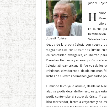
José M. Tojeir
H
emos 
Mons.
año y 
En buena pa
beatificación
José M. Tojeira
Salvador ha
deuda de la propia Iglesia con nuestro p
viagra
que está con Dios. Y nos ilumina en 
en radicalidad evangélica, en libertad par
Derechos Humanos y en esa opción preferenc
Iglesia latinoamericana. Él fue voz de los
cristianos salvadoreños, desde nuestros fa
luchas de nuestros hermanos golpeados por 
El mundo laico ya lo asumió, desde las Naci
algo se podía decir de Romero, es que esta
podía contemplar el rostro de Cristo. Y ese
hizo merecedor, frente a creyentes y no cre