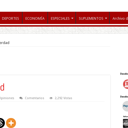
DEPORTES
ECONOMÍA
ESPECIALES
SUPLEMENTOS
Archivo d
Verdad
ad
Opiniones
Comentarios
2,292 Vistas