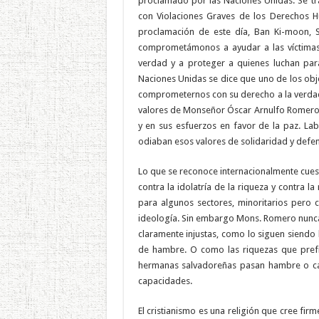
proclamado por las Naciones Unidas. Se tra
con Violaciones Graves de los Derechos H
proclamación de este día, Ban Ki-moon, Se
comprometámonos a ayudar a las víctimas, 
verdad y a proteger a quienes luchan par
Naciones Unidas se dice que uno de los obje
comprometernos con su derecho a la verdad, 
valores de Monseñor Óscar Arnulfo Romero, 
y en sus esfuerzos en favor de la paz. Labo
odiaban esos valores de solidaridad y defen
Lo que se reconoce internacionalmente cues
contra la idolatría de la riqueza y contra 
para algunos sectores, minoritarios pero 
ideología. Sin embargo Mons. Romero nunca 
claramente injustas, como lo siguen siendo 
de hambre. O como las riquezas que prefie
hermanas salvadoreñas pasan hambre o car
capacidades.
El cristianismo es una religión que cree fi