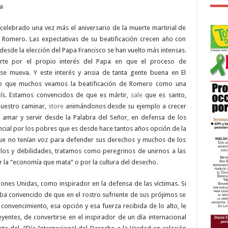
a
celebrado una vez más el aniversario de la muerte martirial de
 Romero. Las expectativas de su beatificación crecen año con
desde la elección del Papa Francisco se han vuelto más intensas.
rte por el propio interés del Papa en que el proceso de
 se mueva. Y este interés y ansia de tanta gente buena en El
ce que muchos veamos la beatificación de Romero como una
aís. Estamos convencidos de que es mártir,
sale
que es santo,
nuestro caminar,
store
animándonos desde su ejemplo a crecer
a amar y servir desde la Palabra del Señor, en defensa de los
ial por los pobres que es desde hace tantos años opción de la
 que no tenían voz para defender sus derechos y muchos de los
llos y debilidades, tratamos como peregrinos de unirnos a las
la “economía que mata” o por la cultura del desecho.
ones Unidas, como inspirador en la defensa de las víctimas. Si
ba convencido de que en el rostro sufriente de sus prójimos se
 convencimiento, esa opción y esa fuerza recibida de lo alto, le
yentes, de convertirse en el inspirador de un día internacional