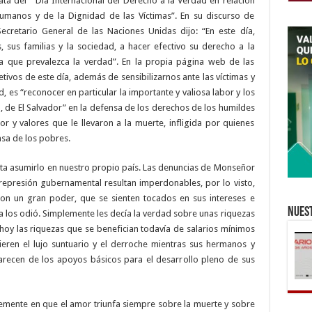
ta del “Día Internacional del Derecho a la Verdad en relación
umanos y de la Dignidad de las Víctimas”. En su discurso de
cretario General de las Naciones Unidas dijo: “En este día,
sus familias y la sociedad, a hacer efectivo su derecho a la
a que prevalezca la verdad”. En la propia página web de las
tivos de este día, además de sensibilizarnos ante las víctimas y
es “reconocer en particular la importante y valiosa labor y los
de El Salvador” en la defensa de los derechos de los humildes
r y valores que le llevaron a la muerte, infligida por quienes
sa de los pobres.
ta asumirlo en nuestro propio país. Las denuncias de Monseñor
la represión gubernamental resultan imperdonables, por lo visto,
con un gran poder, que se sienten tocados en sus intereses e
Nuest
los odió. Simplemente les decía la verdad sobre unas riquezas
hoy las riquezas que se benefician todavía de salarios mínimos
ren el lujo suntuario y el derroche mientras sus hermanos y
ecen de los apoyos básicos para el desarrollo pleno de sus
rmemente en que el amor triunfa siempre sobre la muerte y sobre