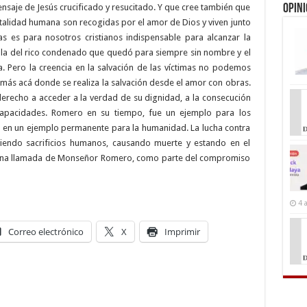
mensaje de Jesús crucificado y resucitado. Y que cree también que
Opin
brutalidad humana son recogidas por el amor de Dios y viven junto
as es para nosotros cristianos indispensable para alcanzar la
ola del rico condenado que quedó para siempre sin nombre y el
 Pero la creencia en la salvación de las víctimas no podemos
l más acá donde se realiza la salvación desde el amor con obras.
derecho a acceder a la verdad de su dignidad, a la consecución
capacidades. Romero en su tiempo, fue un ejemplo para los
on en un ejemplo permanente para la humanidad. La lucha contra
giendo sacrificios humanos, causando muerte y estando en el
o una llamada de Monseñor Romero, como parte del compromiso
4 
Correo electrónico
X
Imprimir