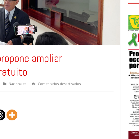
propone ampliar
ratuito
en
Nacionales
Comentarios desactivados
Reynaldo Cardoza
propone
ampliar
estacionamiento
gratuito