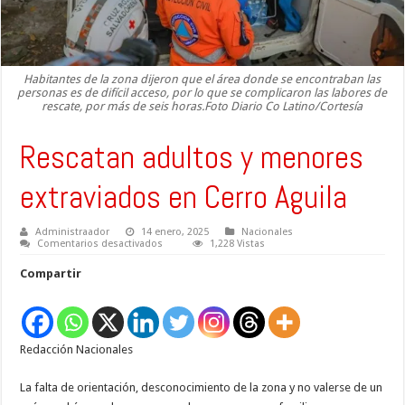
Habitantes de la zona dijeron que el área donde se encontraban las
personas es de difícil acceso, por lo que se complicaron las labores de
rescate, por más de seis horas.Foto Diario Co Latino/Cortesía
Rescatan adultos y menores
extraviados en Cerro Aguila
Administraador
14 enero, 2025
Nacionales
en
Comentarios desactivados
1,228 Vistas
Rescatan
adultos
Compartir
y
menores
extraviados
en
Cerro
Aguila
Redacción Nacionales
La falta de orientación, desconocimiento de la zona y no valerse de un