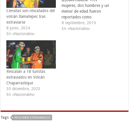
mujeres, dos hombres y un
Censitas son rescatados del
menor de edad fueron
volcán Ilamatepec tras
reportados como
extraviarse
extraviados en el
8 septiembre, 2019
8 junio, 2024
Boquerón, en horas de la
En «Nacionales»
En «Nacionales»
tarde de este domingo. sin
embargo, fueron rescatadas
por la Policía de Turismo de
la zona, esto según reporte
de Cuerpos de socorro. La
Unidad de rescate…
Rescatan a 18 turistas
extraviados en Volcán
Chaparrastique
30 diciembre, 2023
En «Nacionales»
Tags
RESCATAN EXTRAVIADOS