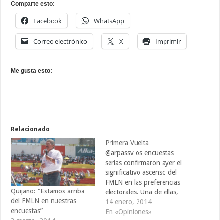
Comparte esto:
Facebook
WhatsApp
Correo electrónico
X
Imprimir
Me gusta esto:
Relacionado
Primera Vuelta
@arpassv os encuestas
serias confirmaron ayer el
significativo ascenso del
FMLN en las preferencias
Quijano: “Estamos arriba
electorales. Una de ellas,
del FMLN en nuestras
advice incluso, click sugiere
14 enero, 2014
encuestas”
que el partido de izquierda
En «Opiniones»