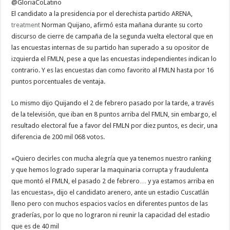
@GloriaCoLatino
El candidato a la presidencia por el derechista partido ARENA,
treatment
Norman Quijano, afirmó esta mañana durante su corto
discurso de cierre de campaña de la segunda vuelta electoral que en
las encuestas internas de su partido han superado a su opositor de
izquierda el FMLN, pese a que las encuestas independientes indican lo
contrario. Y es las encuestas dan como favorito al FMLN hasta por 16
puntos porcentuales de ventaja.
Lo mismo dijo Quijando el 2 de febrero pasado por la tarde, a través
de la televisión, que iban en 8 puntos arriba del FMLN, sin embargo, el
resultado electoral fue a favor del FMLN por diez puntos, es decir, una
diferencia de 200 mil 068 votos.
«Quiero decirles con mucha alegría que ya tenemos nuestro ranking
y que hemos logrado superar la maquinaria corrupta y fraudulenta
que montó el FMLN, el pasado 2 de febrero… y ya estamos arriba en
las encuestas», dijo el candidato arenero, ante un estadio Cuscatlán
lleno pero con muchos espacios vacíos en diferentes puntos de las
graderías, por lo que no lograron ni reunir la capacidad del estadio
que es de 40 mil