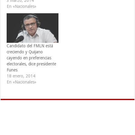
3 marzo, 2014
está muy cerca de ganar en
En «Nacionales»
primera vuelta, health a
menos de tres semanas de
los comicios presidenciales
del 2 de febrero. Una…
Candidato del FMLN está
creciendo y Quijano
cayendo en preferencias
electorales, dice presidente
Funes
18 enero, 2014
En «Nacionales»