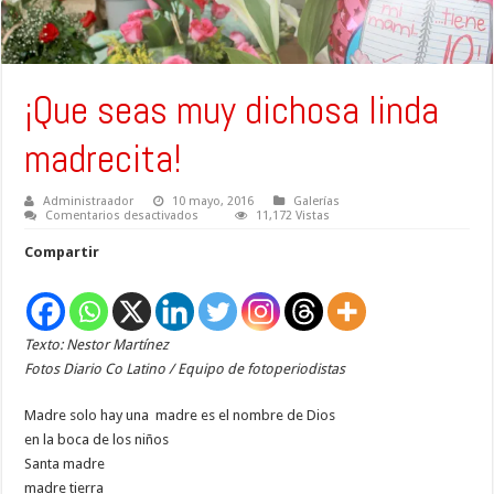
¡Que seas muy dichosa linda
madrecita!
Administraador
10 mayo, 2016
Galerías
en
Comentarios desactivados
11,172 Vistas
¡Que
seas
Compartir
muy
dichosa
linda
madrecita!
Texto: Nestor Martínez
Fotos Diario Co Latino / Equipo de fotoperiodistas
Madre solo hay una madre es el nombre de Dios
en la boca de los niños
Santa madre
madre tierra