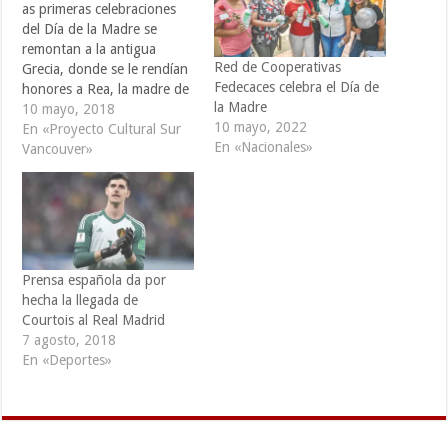
as primeras celebraciones
del Día de la Madre se
remontan a la antigua
Red de Cooperativas
Grecia, donde se le rendían
Fedecaces celebra el Día de
honores a Rea, la madre de
la Madre
los dioses Zeus, Poseidón y
10 mayo, 2018
10 mayo, 2022
Hades. Igualmente los
En «Proyecto Cultural Sur
En «Nacionales»
romanos llamaron a esta
Vancouver»
celebración Hilaria cuando
la adquirieron de los
griegos. Por otra parte, los
festejos se…
Prensa española da por
hecha la llegada de
Courtois al Real Madrid
7 agosto, 2018
En «Deportes»