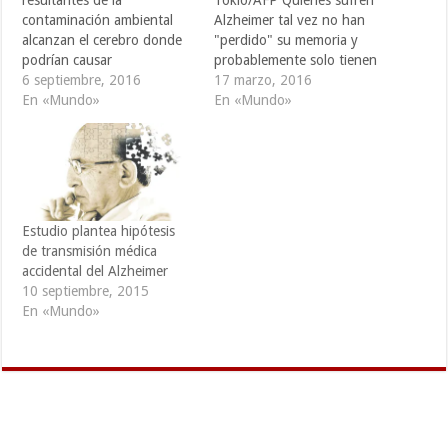
contaminación ambiental
Alzheimer tal vez no han
alcanzan el cerebro donde
"perdido" su memoria y
podrían causar
probablemente solo tienen
enfermedades como el
6 septiembre, 2016
dificultad para recuperarla,
17 marzo, 2016
Alzheimer, según estudio
En «Mundo»
site indican investigadores
En «Mundo»
británico de casos
que este miércoles
registrados en Ciudad de
revelaron la posibilidad de
México. Aunque el vínculo
un tratamiento que algún
con esa enfermedad
día pueda curar los
neurológica cuya causa
estragos causados por la
exacta se desconoce queda
demencia. El premio Nobel
Estudio plantea hipótesis
por demostrarse, el estudio
Susumu Tonegawa
de transmisión médica
de la Universidad Lancaster
afirmó…
accidental del Alzheimer
de Gran…
10 septiembre, 2015
En «Mundo»