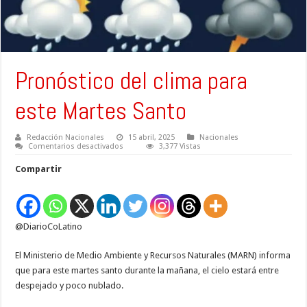
Pronóstico del clima para
este Martes Santo
Redacción Nacionales
15 abril, 2025
Nacionales
en
Comentarios desactivados
3,377 Vistas
Pronóstico
del
Compartir
clima
para
este
Martes
Santo
@DiarioCoLatino
El Ministerio de Medio Ambiente y Recursos Naturales (MARN) informa
que para este martes santo durante la mañana, el cielo estará entre
despejado y poco nublado.