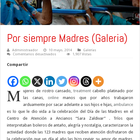
Por siempre Madres (Galeria)
Administraador
10 mayo, 2014
Galerías
en
Comentarios desactivados
1,907 Vistas
Por
siempre
Compartir
Madres
(Galeria)
M
ujeres de rostro cansado,
treatment
cabello platinado por
las canas,
online
manos que por años trabajaron
arduamente por sacar adelante a sus hijos e hijas,
ambulance
es lo que le dio vida a la celebración del Día de las Madres en el
Centro de Atención a Ancianos “Sara Zaldivar” . Tríos que
interpretaban boleros de antaño, alegría y nostalgia, caracterizaron la
actividad donde las 123 madres que reciben atención disfrutaron de
la celebración que un día al año las hizo revivir su amor de madres,