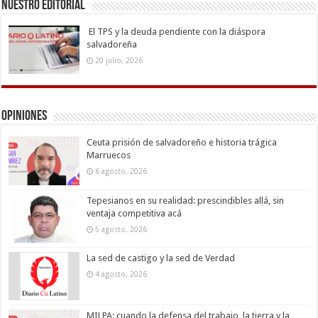
Nuestro Editorial
El TPS y la deuda pendiente con la diáspora
salvadoreña
20 julio, 2026
Opiniones
Ceuta prisión de salvadoreño e historia trágica
Marruecos
6 agosto, 2026
Tepesianos en su realidad: prescindibles allá, sin
ventaja competitiva acá
5 agosto, 2026
La sed de castigo y la sed de Verdad
4 agosto, 2026
MILPA: cuando la defensa del trabajo, la tierra y la