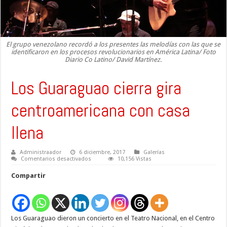
El grupo venezolano recordó a los presentes las melodías con las que se
identificaron en los procesos revolucionarios en América Latina/ Foto
Diario Co Latino/ David Martínez.
Los Guaraguao cierra gira
centroamericana con casa
llena
Administraador
6 diciembre, 2017
Galerías
en
Comentarios desactivados
10,156 Vistas
Los
Guaraguao
Compartir
cierra
gira
centroamericana
con
casa
llena
Los Guaraguao dieron un concierto en el Teatro Nacional, en el Centro