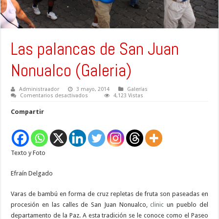
Las palancas de San Juan
Nonualco (Galeria)
Administraador
3 mayo, 2014
Galerías
en
Comentarios desactivados
4,123 Vistas
Las
palancas
Compartir
de
San
Juan
Nonualco
(Galeria)
Texto y Foto
Efraín Delgado
Varas de bambú en forma de cruz repletas de fruta son paseadas en
procesión en las calles de San Juan Nonualco,
clinic
un pueblo del
departamento de la Paz. A esta tradición se le conoce como el Paseo