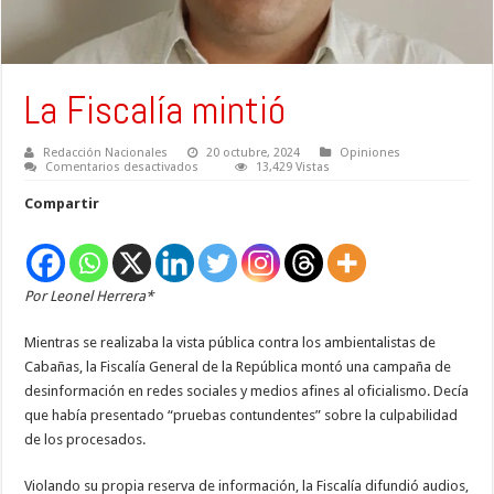
La Fiscalía mintió
Redacción Nacionales
20 octubre, 2024
Opiniones
en
Comentarios desactivados
13,429 Vistas
La
Fiscalía
Compartir
mintió
Por Leonel Herrera*
Mientras se realizaba la vista pública contra los ambientalistas de
Cabañas, la Fiscalía General de la República montó una campaña de
desinformación en redes sociales y medios afines al oficialismo. Decía
que había presentado “pruebas contundentes” sobre la culpabilidad
de los procesados.
Violando su propia reserva de información, la Fiscalía difundió audios,