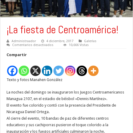
¡La fiesta de Centroamérica!
Administraador
4 diciembre, 2017
Galerías
en
Comentarios desactivados
10,666 Vistas
¡La
fiesta
Compartir
de
Centroamérica!
Texto y fotos Manahen González
La noches del domingo se inauguraron los Juegos Centroamericanos
Managua 2107, en el estadio de béisbol «Dennis Martínez».
El evento fue colorido y contó con la presencia del Presidente de
Nicaragua Daniel Ortega.
Al cierre del evento, 10 bandas de paz de diferentes centros
educativos y sus cachiporras pusieron el toque colorido a la
inauguración y los fuegos artificiales culminaron la noche.