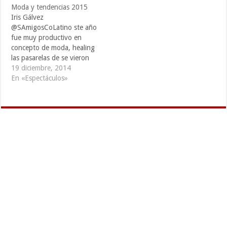
Moda y tendencias 2015
Iris Gálvez
@SAmigosCoLatino ste año
fue muy productivo en
concepto de moda, healing
las pasarelas de se vieron
engalanadas con mucho
19 diciembre, 2014
glamour, sovaldi brillo,
En «Espectáculos»
lentejuelas y elegancia, el
destacado diseñador Willie
Williams nos hace una
reseña de lo que vimos este
año en cuestión de vestidos
y nos adelanta un…