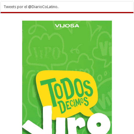
Tweets por el @DiarioCoLatino.