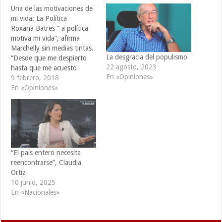
Una de las motivaciones de
mi vida: La Política
Roxana Batres “ a política
motiva mi vida”, afirma
Marchelly sin medias tintas.
La desgracia del populismo
“Desde que me despierto
22 agosto, 2023
hasta que me acuesto
En «Opiniones»
pienso en que se puede
9 febrero, 2018
hacer política más inclusiva
En «Opiniones»
y participativa. Para mí ese
ideal lo es todo”. Tiene 35
años, nunca ha militado
activamente en una
agrupación política,…
“El país entero necesita
reencontrarse”, Claudia
Ortiz
10 junio, 2025
En «Nacionales»