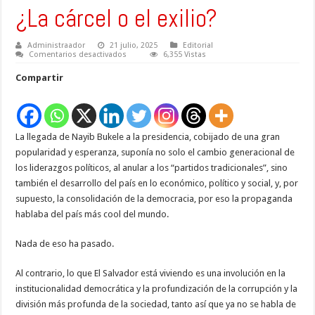
¿La cárcel o el exilio?
Administraador
21 julio, 2025
Editorial
en
Comentarios desactivados
6,355 Vistas
¿La
cárcel
Compartir
o
el
exilio?
La llegada de Nayib Bukele a la presidencia, cobijado de una gran
popularidad y esperanza, suponía no solo el cambio generacional de
los liderazgos políticos, al anular a los “partidos tradicionales”, sino
también el desarrollo del país en lo económico, político y social, y, por
supuesto, la consolidación de la democracia, por eso la propaganda
hablaba del país más cool del mundo.
Nada de eso ha pasado.
Al contrario, lo que El Salvador está viviendo es una involución en la
institucionalidad democrática y la profundización de la corrupción y la
división más profunda de la sociedad, tanto así que ya no se habla de