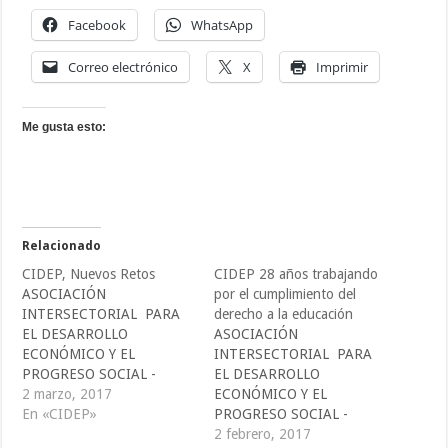
Facebook
WhatsApp
Correo electrónico
X
Imprimir
Me gusta esto:
Relacionado
CIDEP, Nuevos Retos
CIDEP 28 años trabajando
ASOCIACIÓN
por el cumplimiento del
INTERSECTORIAL PARA
derecho a la educación
EL DESARROLLO
ASOCIACIÓN
ECONÓMICO Y EL
INTERSECTORIAL PARA
PROGRESO SOCIAL -
EL DESARROLLO
CIDEP -
2 marzo, 2017
ECONÓMICO Y EL
comunicaciones@cidepelsal
En «CIDEP»
PROGRESO SOCIAL -
vador.org
CIDEP -
2 febrero, 2017