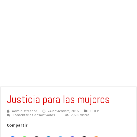
Justicia para las mujeres
Administraador
24 noviembre, 2016
CIDEP
en
Comentarios desactivados
2,609 Vistas
Justicia
para
Compartir
las
mujeres