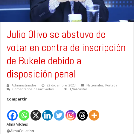
Julio Olivo se abstuvo de
votar en contra de inscripción
de Bukele debido a
disposición penal
Administraador
22 diciembre, 2023
Nacionales
,
Portada
en
Comentarios desactivados
1,944 Vistas
Julio
Olivo
Compartir
se
abstuvo
de
votar
en
contra
Alma Vilches
de
inscripción
@AlmaCoLatino
de