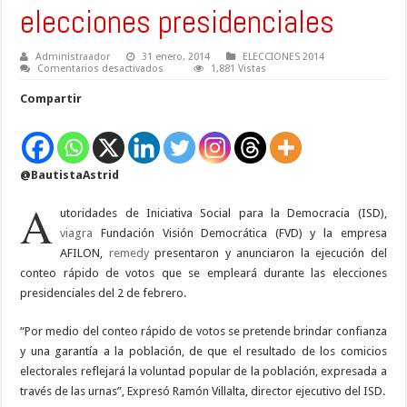
elecciones presidenciales
Administraador
31 enero, 2014
ELECCIONES 2014
en
Comentarios desactivados
1,881 Vistas
ISD,
FVD
Compartir
y
empresa
AFILON
anuncian
ejecución
de
@BautistaAstrid
conteo
rápido
de
A
votos
utoridades de Iniciativa Social para la Democracia (ISD),
para
viagra
Fundación Visión Democrática (FVD) y la empresa
elecciones
presidenciales
AFILON,
remedy
presentaron y anunciaron la ejecución del
conteo rápido de votos que se empleará durante las elecciones
presidenciales del 2 de febrero.
“Por medio del conteo rápido de votos se pretende brindar confianza
y una garantía a la población, de que el resultado de los comicios
electorales reflejará la voluntad popular de la población, expresada a
través de las urnas”, Expresó Ramón Villalta, director ejecutivo del ISD.