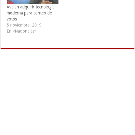
empadronamiento de
moderna que permita el
Avalan adquirir tecnología
connacionales que viven
conteo de votos rápido y…
moderna para conteo de
o…
votos
5 noviembre, 2019
En «Nacionales»