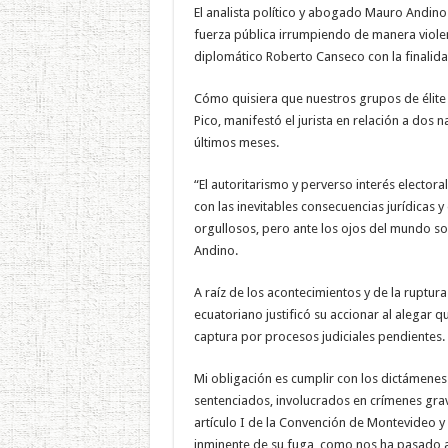
El analista político y abogado Mauro Andin
fuerza pública irrumpiendo de manera violen
diplomático Roberto Canseco con la finalidad 
Cómo quisiera que nuestros grupos de élite d
Pico, manifestó el jurista en relación a dos 
últimos meses.
“El autoritarismo y perverso interés elector
con las inevitables consecuencias jurídicas 
orgullosos, pero ante los ojos del mundo 
Andino.
A raíz de los acontecimientos y de la ruptur
ecuatoriano justificó su accionar al alegar 
captura por procesos judiciales pendientes.
Mi obligación es cumplir con los dictámenes d
sentenciados, involucrados en crímenes grave
artículo I de la Convención de Montevideo y e
inminente de su fuga, como nos ha pasado 