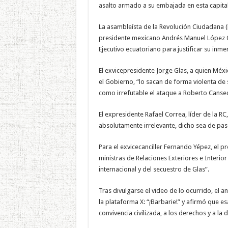
asalto armado a su embajada en esta capital
La asambleísta de la Revolución Ciudadana (
presidente mexicano Andrés Manuel López O
Ejecutivo ecuatoriano para justificar su inme
El exvicepresidente Jorge Glas, a quien Méxi
el Gobierno, “lo sacan de forma violenta de s
como irrefutable el ataque a Roberto Canse
El expresidente Rafael Correa, líder de la 
absolutamente irrelevante, dicho sea de pas
Para el exvicecanciller Fernando Yépez, el p
ministras de Relaciones Exteriores e Interio
internacional y del secuestro de Glas”.
Tras divulgarse el video de lo ocurrido, el 
la plataforma X: “¡Barbarie!” y afirmó que es
convivencia civilizada, a los derechos y a la