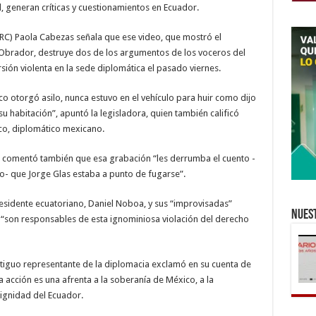
, generan críticas y cuestionamientos en Ecuador.
RC) Paola Cabezas señala que ese video, que mostró el
brador, destruye dos de los argumentos de los voceros del
rsión violenta en la sede diplomática el pasado viernes.
co otorgó asilo, nunca estuvo en el vehículo para huir como dijo
u habitación”, apuntó la legisladora, quien también calificó
co, diplomático mexicano.
RC, comentó también que esa grabación “les derrumba el cuento -
o- que Jorge Glas estaba a punto de fugarse”.
residente ecuatoriano, Daniel Noboa, y sus “improvisadas”
Nuest
r “son responsables de esta ignominiosa violación del derecho
antiguo representante de la diplomacia exclamó en su cuenta de
a acción es una afrenta a la soberanía de México, a la
 dignidad del Ecuador.