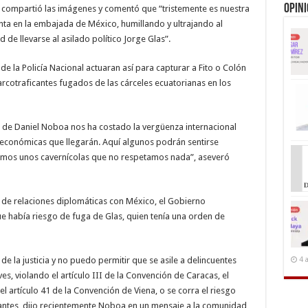
Opin
o compartió las imágenes y comentó que “tristemente es nuestra
ta en la embajada de México, humillando y ultrajando al
de llevarse al asilado político Jorge Glas”.
e la Policía Nacional actuaran así para capturar a Fito o Colón
narcotraficantes fugados de las cárceles ecuatorianas en los
al de Daniel Noboa nos ha costado la vergüenza internacional
y económicas que llegarán. Aquí algunos podrán sentirse
somos unos cavernícolas que no respetamos nada”, aseveró
a de relaciones diplomáticas con México, el Gobierno
que había riesgo de fuga de Glas, quien tenía una orden de
4 
e la justicia y no puedo permitir que se asile a delincuentes
s, violando el artículo III de la Convención de Caracas, el
l artículo 41 de la Convención de Viena, o se corra el riesgo
antes, dijo recientemente Noboa en un mensaje a la comunidad