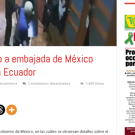
o a embajada de México
n Ecuador
en
tinoamerica
Comentarios desactivados
1,605 Vistas
Imágenes
de
asalto
a
embajada
de
México
generan
críticas
en
Ecuador
obierno de México, en las cuáles se observan detalles sobre el