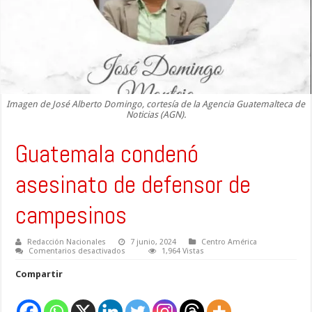
Imagen de José Alberto Domingo, cortesía de la Agencia Guatemalteca de
Noticias (AGN).
Guatemala condenó
asesinato de defensor de
campesinos
Redacción Nacionales
7 junio, 2024
Centro América
en
Comentarios desactivados
1,964 Vistas
Guatemala
condenó
Compartir
asesinato
de
defensor
de