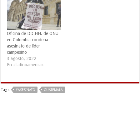
“grave”. A través de un
comunicado difundido este
miércoles, la ILC expresó
“preocupación por la grave
situación…
Oficina de DD.HH. de ONU
en Colombia condena
asesinato de líder
campesino
3 agosto, 2022
En «Latinoamerica»
Tags
#ASESINATO
GUATEMALA