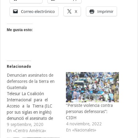
Correo electrónico
X
Imprimir
Me gusta esto:
Relacionado
Denuncian asesinatos de
defensores de la tierra en
Guatemala
Telesur La Coalición
Internacional para el
“Persiste violencia contra
Acceso a la Tierra (ILC
personas defensoras”:
por sus siglas en inglés)
CIDH
denunció el asesinato de
4 noviembre, 2022
defensores de los derechos
9 septiembre, 2020
En «Nacionales»
de la tierra en Guatemala,
En «Centro América»
situación que calificó de