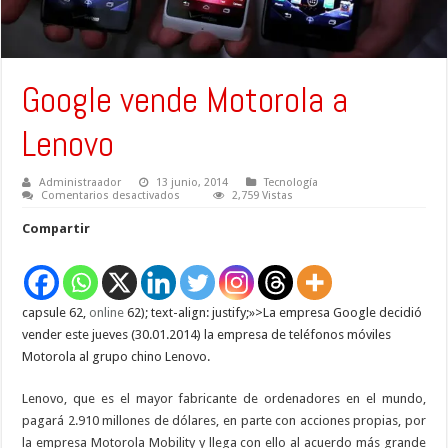
Google vende Motorola a
Lenovo
Administraador
13 junio, 2014
Tecnología
en
Comentarios desactivados
2,759 Vistas
Google
vende
Compartir
Motorola
a
Lenovo
capsule 62,
online
62); text-align: justify;»>La empresa Google decidió
vender este jueves (30.01.2014) la empresa de teléfonos móviles
Motorola al grupo chino Lenovo.
Lenovo, que es el mayor fabricante de ordenadores en el mundo,
pagará 2.910 millones de dólares, en parte con acciones propias, por
la empresa Motorola Mobility y llega con ello al acuerdo más grande