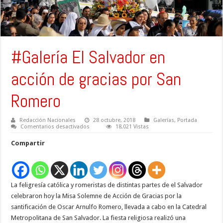
#Galería El Salvador en
acción de gracias por San
Romero
Redacción Nacionales
28 octubre, 2018
Galerías
,
Portada
en
Comentarios desactivados
18,021 Vistas
#Galería
El
Compartir
Salvador
en
acción
de
gracias
por
La feligresía católica y romeristas de distintas partes de el Salvador
San
Romero
celebraron hoy la Misa Solemne de Acción de Gracias por la
santificación de Oscar Arnulfo Romero, llevada a cabo en la Catedral
Metropolitana de San Salvador. La fiesta religiosa realizó una