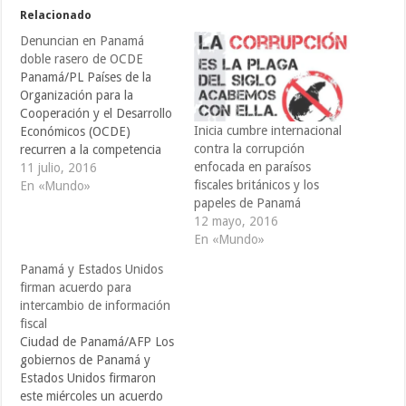
Relacionado
Denuncian en Panamá
doble rasero de OCDE
Panamá/PL Países de la
Organización para la
Cooperación y el Desarrollo
Inicia cumbre internacional
Económicos (OCDE)
contra la corrupción
recurren a la competencia
enfocada en paraísos
fiscal en un intento de
11 julio, 2016
fiscales británicos y los
atraer más negocios a sus
En «Mundo»
papeles de Panamá
fronteras, denunció hoy
12 mayo, 2016
aquí el abogado panameño
En «Mundo»
Álvaro Tomás. En entrevista
que publicó este lunes el
Panamá y Estados Unidos
diario La Prensa, el analista
firman acuerdo para
y directivo…
intercambio de información
fiscal
Ciudad de Panamá/AFP Los
gobiernos de Panamá y
Estados Unidos firmaron
este miércoles un acuerdo