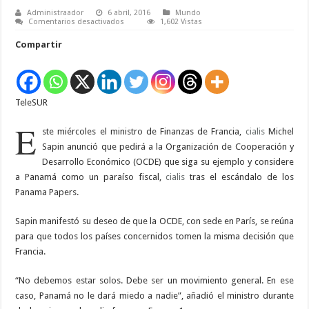
Administraador
6 abril, 2016
Mundo
en
Comentarios desactivados
1,602 Vistas
Francia
pedirá
Compartir
incluir
a
Panamá
en
lista
de
TeleSUR
paraísos
fiscales
E
ste miércoles el ministro de Finanzas de Francia,
cialis
Michel
Sapin anunció que pedirá a la Organización de Cooperación y
Desarrollo Económico (OCDE) que siga su ejemplo y considere
a Panamá como un paraíso fiscal,
cialis
tras el escándalo de los
Panama Papers.
Sapin manifestó su deseo de que la OCDE, con sede en París, se reúna
para que todos los países concernidos tomen la misma decisión que
Francia.
“No debemos estar solos. Debe ser un movimiento general. En ese
caso, Panamá no le dará miedo a nadie”, añadió el ministro durante