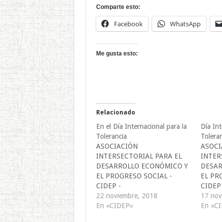
Comparte esto:
Facebook
WhatsApp
Me gusta esto:
Relacionado
En el Día Internacional para la
Día Int
Tolerancia
Tolera
ASOCIACIÓN
ASOCI
INTERSECTORIAL PARA EL
INTER
DESARROLLO ECONÓMICO Y
DESAR
EL PROGRESO SOCIAL -
EL PR
CIDEP -
CIDEP 
comunicaciones@cidepelsalvad
22 noviembre, 2018
comuni
17 nov
or.org
En «CIDEP»
or.org
En «C
cidep@cidepelsalvador.org. En
cidep@c