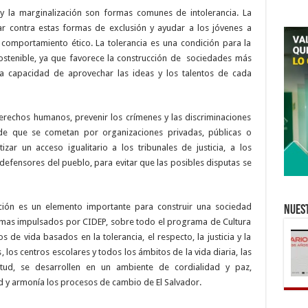
ión y la marginalización son formas comunes de intolerancia. La
r contra estas formas de exclusión y ayudar a los jóvenes a
 comportamiento ético. La tolerancia es una condición para la
stenible, ya que favorece la construcción de
sociedades más
n la capacidad de aprovechar las ideas y los talentos de cada
erechos humanos, prevenir los crímenes y las discriminaciones
 de que se cometan por organizaciones privadas, públicas o
zar un acceso igualitario a los tribunales de justicia, a los
efensores del pueblo, para evitar que las posibles disputas se
ión es un elemento importante para construir una sociedad
Nuest
gramas impulsados por CIDEP, sobre todo el programa de Cultura
de vida basados en la tolerancia, el respecto, la justicia y la
os centros escolares y todos los ámbitos de la vida diaria, las
tud, se desarrollen en un ambiente de cordialidad y paz,
 y armonía los procesos de cambio de El Salvador.