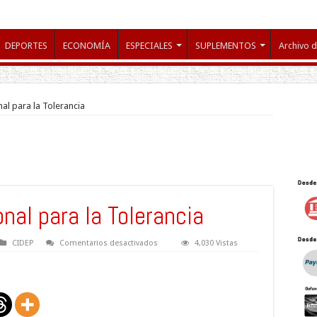
DEPORTES
ECONOMÍA
ESPECIALES
SUPLEMENTOS
Archivo d
nal para la Tolerancia
onal para la Tolerancia
en
CIDEP
Comentarios desactivados
4,030 Vistas
En
el
Día
Internacional
para
la
Tolerancia