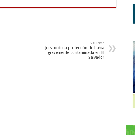
Diciembre de 1996, la
12 de diciembre de 1996 la
ea General declaró el 16
Asamblea General declaró el 16
iembre de cada año
de noviembre de cada año
ía Internacional para la
como Día Internacional para la
cia. Esta decisión fue
Tolerancia. Esta decisión fue
 luego de la celebración
tomada luego de la celebración
5 del Año de…
en 1995 del Año de…
Siguiente
Juez ordena protección de bahía
gravemente contaminada en El
Salvador