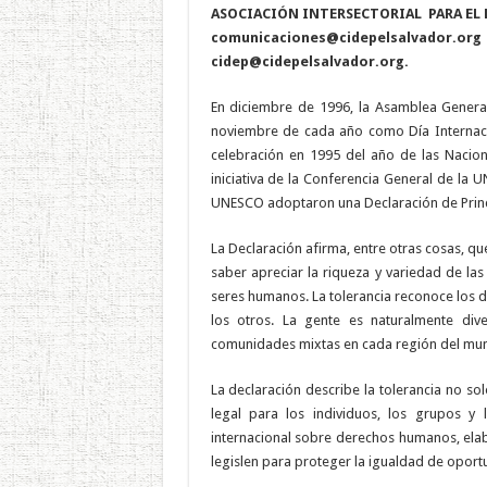
ASOCIACIÓN INTERSECTORIAL
PARA EL
comunicaciones@cidepelsalvador.org
cidep@cidepelsalvador.org
.
En diciembre de 1996, la Asamblea General
noviembre de cada año como Día Internacio
celebración en 1995 del año de las Nacio
iniciativa de la Conferencia General de la
UNESCO adoptaron una Declaración de Princi
La Declaración afirma, entre otras cosas, que
saber apreciar la riqueza y variedad de las
seres humanos. La tolerancia reconoce los 
los otros. La gente es naturalmente dive
comunidades mixtas en cada región del mu
La declaración describe la tolerancia no s
legal para los individuos, los grupos y 
internacional sobre derechos humanos, elab
legislen para proteger la igualdad de oport