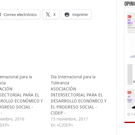
Opin
Correo electrónico
X
Imprimir
ernacional para la
Día Internacional para la
ncia
Tolerancia
ACIÓN
ASOCIACIÓN
SECTORIAL PARA EL
INTERSECTORIAL PARA EL
ROLLO ECONÓMICO Y
DESARROLLO ECONÓMICO Y
OGRESO SOCIAL -
EL PROGRESO SOCIAL -
-
CIDEP -
4 
caciones@cidepelsalvad
iembre, 2016
comunicaciones@cidepelsalvad
15 noviembre, 2017
IDEP»
or.org
En «CIDEP»
idepelsalvador.org. l
cidep@cidepelsalvador.org. l