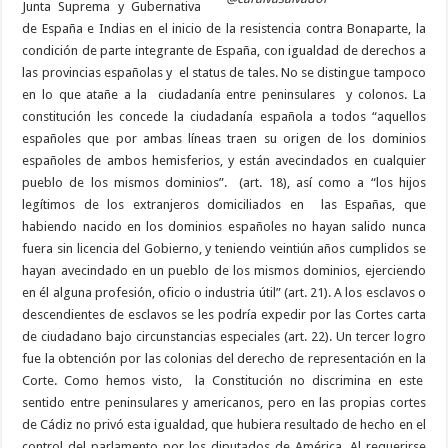
Junta Suprema y Gubernativa
de España e Indias en el inicio de la resistencia contra Bonaparte, la
condición de parte integrante de España, con igualdad de derechos a
las provincias españolas y el status de tales. No se distingue tampoco
en lo que atañe a la ciudadanía entre peninsulares y colonos. La
constitución les concede la ciudadanía española a todos “aquellos
españoles que por ambas líneas traen su origen de los dominios
españoles de ambos hemisferios, y están avecindados en cualquier
pueblo de los mismos dominios”. (art. 18), así como a “los hijos
legítimos de los extranjeros domiciliados en las Españas, que
habiendo nacido en los dominios españoles no hayan salido nunca
fuera sin licencia del Gobierno, y teniendo veintiún años cumplidos se
hayan avecindado en un pueblo de los mismos dominios, ejerciendo
en él alguna profesión, oficio o industria útil” (art. 21). A los esclavos o
descendientes de esclavos se les podría expedir por las Cortes carta
de ciudadano bajo circunstancias especiales (art. 22). Un tercer logro
fue la obtención por las colonias del derecho de representación en la
Corte. Como hemos visto, la Constitución no discrimina en este
sentido entre peninsulares y americanos, pero en las propias cortes
de Cádiz no privó esta igualdad, que hubiera resultado de hecho en el
control del parlamento por los diputados de América. Al requerirse