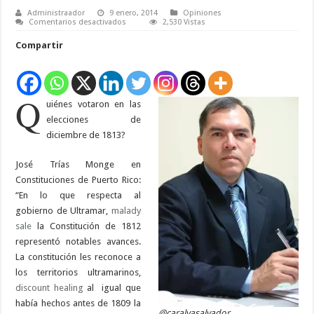
Administraador
9 enero, 2014
Opiniones
en
Comentarios desactivados
2,530 Vistas
Elecciones
1813,
Compartir
Insurrección
1814.
Bicentenario
2014
Q
uiénes votaron en las
elecciones de
diciembre de 1813?
José Trías Monge en
Constituciones de Puerto Rico:
“En lo que respecta al
gobierno de Ultramar,
malady
sale
la Constitución de 1812
representó notables avances.
La constitución les reconoce a
los territorios ultramarinos,
discount
healing
al igual que
había hechos antes de 1809 la
@caralvasalvador