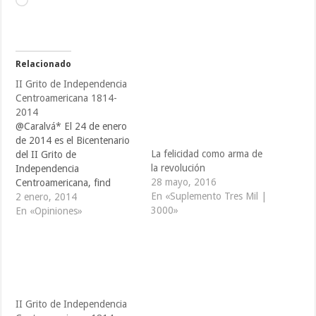
Cargando...
Relacionado
II Grito de Independencia
Centroamericana 1814-
2014
@Caralvá* El 24 de enero
de 2014 es el Bicentenario
La felicidad como arma de
del II Grito de
la revolución
Independencia
28 mayo, 2016
Centroamericana, find
En «Suplemento Tres Mil |
discount evento acontecido
2 enero, 2014
3000»
el 24 de enero de 1814. La
En «Opiniones»
Constitución de Cádiz de
1812, pills afirma José Trías
Monge: “reconoce a los
territorios ultramarinos, al
igual que había hechos
antes de 1809…
II Grito de Independencia