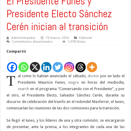
El Presidente Funes y
Presidente Electo Sánchez
Cerén inician al transición
Administraador
19 marzo, 2014
Editorial
en
Comentarios desactivados
1,978 Vistas
El
Presidente
Compartir
Funes
y
Presidente
Electo
Sánchez
Cerén
T
al como lo habían anunciado el sábado,
inician
doctor
por un lado el
al
Presidente Mauricio Funes,
viagra
en horas del mediodía,
transición
search
en el programa “Conversando con el Presidente”, y por
el otro, el Presidente Electo, Salvador Sánchez Cerén, durante su
discurso de celebración del triunfo en el redondel Masferrer, el lunes,
comenzarían las reuniones de las dos comisiones para la transición.
Se llegó el lunes, y los líderes de una y otra comisión, se encargaron
de presentar, ante la prensa, a los integrantes de cada una de las