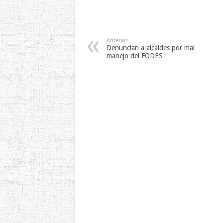
10 de noviembre Día Mundial
10 de 
de la Ciencia para la Paz y el
de la C
Desarrollo en 2001. El Día
Desarro
Mundial de la Ciencia para la…
Día Mu
Anterior
Denuncian a alcaldes por mal
manejo del FODES