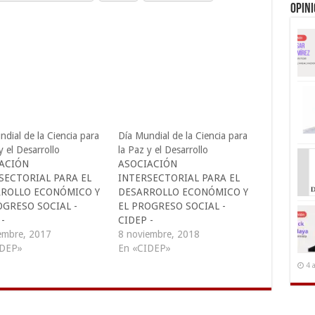
Opin
dial de la Ciencia para
Día Mundial de la Ciencia para
y el Desarrollo
la Paz y el Desarrollo
ACIÓN
ASOCIACIÓN
SECTORIAL PARA EL
INTERSECTORIAL PARA EL
ROLLO ECONÓMICO Y
DESARROLLO ECONÓMICO Y
OGRESO SOCIAL -
EL PROGRESO SOCIAL -
-
CIDEP -
caciones@cidepelsalvad
embre, 2017
comunicaciones@cidepelsalvad
8 noviembre, 2018
IDEP»
or.org
En «CIDEP»
cidepelsalvador.org. a
cidep@cidepelsalvador.org. La
4 
encia General de la
Conferencia General de la
 en su Resolución
UNESCO en su resolución
 decide proclamar el día
31C/20 decide proclamar el día