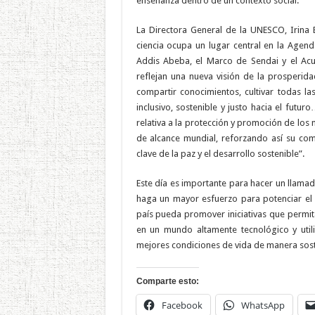
enseñanza dentro de un contexto social.
La Directora General de la UNESCO, Irina 
ciencia ocupa un lugar central en la Agen
Addis Abeba, el Marco de Sendai y el Acu
reflejan una nueva visión de la prosperid
compartir conocimientos, cultivar todas l
inclusivo, sostenible y justo hacia el fu
relativa a la protección y promoción de los 
de alcance mundial, reforzando así su co
clave de la paz y el desarrollo sostenible”.
Este día es importante para hacer un llama
haga un mayor esfuerzo para potenciar el d
país pueda promover iniciativas que permit
en un mundo altamente tecnológico y utili
mejores condiciones de vida de manera sost
Comparte esto:
Facebook
WhatsApp