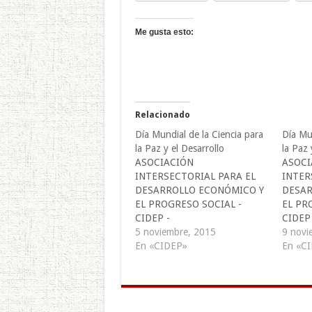
Me gusta esto:
Relacionado
Día Mundial de la Ciencia para
Día Mun
la Paz y el Desarrollo
la Paz 
ASOCIACIÓN
ASOCI
INTERSECTORIAL PARA EL
INTER
DESARROLLO ECONÓMICO Y
DESAR
EL PROGRESO SOCIAL -
EL PR
CIDEP -
CIDEP 
comunicaciones@cidepelsalvad
5 noviembre, 2015
comuni
9 novi
or.org
En «CIDEP»
or.org
En «C
cidep@cidepelsalvador.org. a
cidep@
Conferencia General de la
Confer
UNESCO en su Resolución
UNESCO
31C/20 decide proclamar el día
31C/20