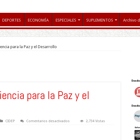
DEPORTES
ECONOMÍA
ESPECIALES
SUPLEMENTOS
Archivo d
encia para la Paz y el Desarrollo
iencia para la Paz y el
en
CIDEP
Comentarios desactivados
2,734 Vistas
Día
Mundial
de
la