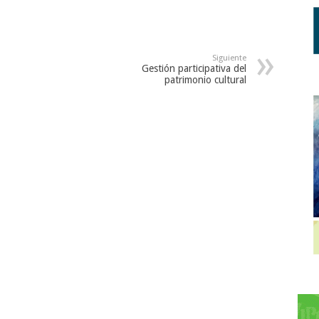
noviembre Día Mundial
10 de noviembre Día Mundial
iencia para la Paz y el
de la Ciencia para la Paz y el
llo en el año 2001. El
Desarrollo en el año 2001. El
ndial de…
Día Mundial de…
Siguiente
Gestión participativa del
patrimonio cultural