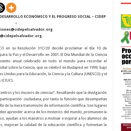
Ciencia
para
la
Paz
 DESARROLLO ECONÓMICO Y EL PROGRESO SOCIAL – CIDEP
y
el
–
Desarrollo
iones@cidepelsalvador.org
p@cidepelsalvador.org
.
CO en su Resolución 31C/20 decide proclamar el día 10 de
ara la Paz y el Desarrollo en 2001. El Día Mundial de la Ciencia
 evento anual celebrado en todo el mundo para recordar el
al sobre la Ciencia, que se celebró en Budapest en 1999, bajo
s Unidas para la Educación, la Ciencia y la Cultura (UNESCO) y el
 (CIUC).
centros y los museos de ciencias”. Resaltando que la divulgación
participación
ciudadana, por tanto la función que desempeñan
llá de la mera transmisión de información científica. Son lugares
ueden aprender acerca de los misterios del mundo, promueven la
fico, ayudan a los maestros a motivar e inspirar a los alumnos de
as, mejoran la calidad de la educación científica y fomentan la