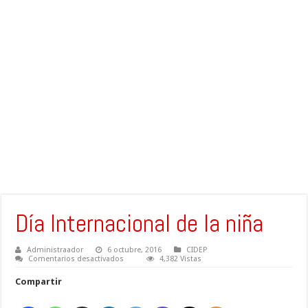
Día Internacional de la niña
Administraador
6 octubre, 2016
CIDEP
en
Comentarios desactivados
4,382 Vistas
Día
Internacional
Compartir
de
la
niña