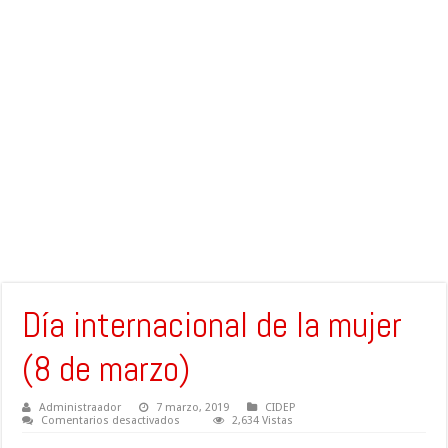
Día internacional de la mujer
(8 de marzo)
Administraador
7 marzo, 2019
CIDEP
en
Comentarios desactivados
2,634 Vistas
Día
internacional