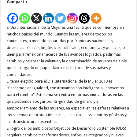
Compartir
de
la
mujer
(8
de
marzo)
El Día Internacional de la Mujer es una fecha que se conmemora en
muchos países del mundo. Cuando las mujeres de todos los
continentes, a menudo separadas por fronteras nacionales y
diferencias étnicas, lingüísticas, culturales, económicas y políticas, se
unen para reflexionar acerca de los avances logrados, pedir más
cambios y celebrar la valentía y la determinación de mujeres de a pie
que han jugado un papel clave en la historia de sus países y
comunidades.
El tema elegido para el Día Internacional de la Mujer 2019 es
“Pensemos en igualdad, construyamos con inteligencia, innovemos
para el cambio”. Este tema se centra en formas innovadoras en las
que podemos abogar por la igualdad de género y el
empoderamiento de las mujeres, en especial en las esferas relativas a
los sistemas de protección social, el acceso a los servicios públicos y
la infraestructura sostenible.
El logro de los ambiciosos Objetivos de Desarrollo Sostenible (ODS)
requiere cambios transformadores, enfoques integrados y nuevas