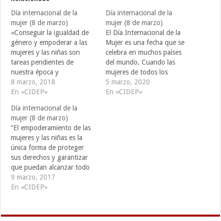
Día internacional de la
Día internacional de la
mujer (8 de marzo)
mujer (8 de marzo)
«Conseguir la igualdad de
El Día Internacional de la
género y empoderar a las
Mujer es una fecha que se
mujeres y las niñas son
celebra en muchos países
tareas pendientes de
del mundo. Cuando las
nuestra época y
mujeres de todos los
constituyen el mayor
8 marzo, 2018
continentes, a menudo
5 marzo, 2020
desafío en materia de
En «CIDEP»
separadas por fronteras
En «CIDEP»
derechos humanos del
nacionales y diferencias
Día internacional de la
mundo». António Guterres,
étnicas, lingüísticas,
mujer (8 de marzo)
Secretario General de las
culturales, económicas y
“El empoderamiento de las
Naciones Unidas. l Día
políticas, se unen para
mujeres y las niñas es la
Internacional de la Mujer es
celebrar su día, pueden
única forma de proteger
una fecha que se…
contemplar una tradición de
sus derechos y garantizar
no…
que puedan alcanzar todo
su potencial”. António
9 marzo, 2017
Guterres l Día Internacional
En «CIDEP»
de la Mujer es una fecha
que celebran los grupos
femeninos en todo el