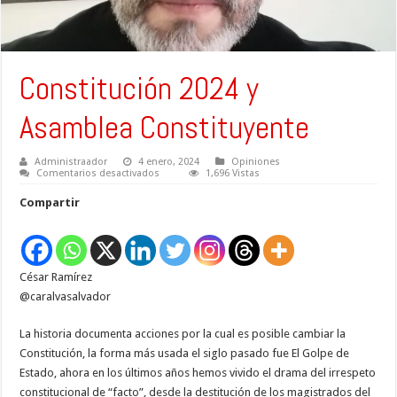
Constitución 2024 y
Asamblea Constituyente
Administraador
4 enero, 2024
Opiniones
en
Comentarios desactivados
1,696 Vistas
Constitución
2024
Compartir
y
Asamblea
Constituyente
César Ramírez
@caralvasalvador
La historia documenta acciones por la cual es posible cambiar la
Constitución, la forma más usada el siglo pasado fue El Golpe de
Estado, ahora en los últimos años hemos vivido el drama del irrespeto
constitucional de “facto”, desde la destitución de los magistrados del