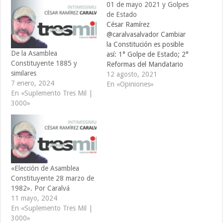
01 de mayo 2021 y Golpes
de Estado
César Ramírez
@caralvasalvador Cambiar
la Constitución es posible
De la Asamblea
así: 1° Golpe de Estado; 2°
Constituyente 1885 y
Reformas del Mandatario
similares
(Junta de Gobierno,
12 agosto, 2021
7 enero, 2024
Dictador, etc); 3° Asamblea
En «Opiniones»
En «Suplemento Tres Mil |
Constituyente (las tres
3000»
formas usadas por el
General Martínez); cada
Golpe de Estado significa
una ruptura constitucional,
un recuento: 1931 Golpe
de Estado del Gral.
Martínez…
«Elección de Asamblea
Constituyente 28 marzo de
1982». Por Caralvá
11 mayo, 2024
En «Suplemento Tres Mil |
3000»