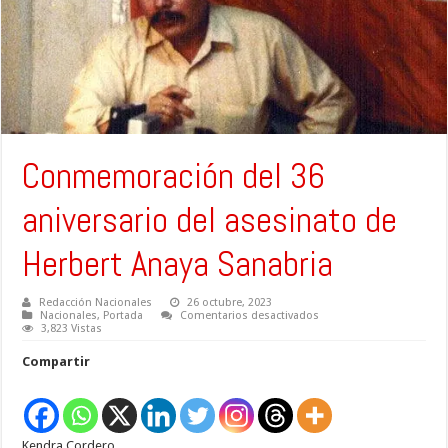
Conmemoración del 36
aniversario del asesinato de
Herbert Anaya Sanabria
Redacción Nacionales
26 octubre, 2023
en
Nacionales
,
Portada
Comentarios desactivados
Conmemoración
3,823 Vistas
del
36
Compartir
aniversario
del
asesinato
de
Herbert
Anaya
Kendra Cordero
Sanabria