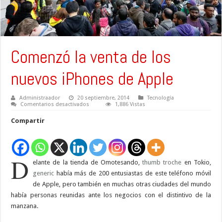
Comenzó la venta de los
nuevos iPhones de Apple
Administraador
20 septiembre, 2014
Tecnología
en
Comentarios desactivados
1,886 Vistas
Comenzó
la
Compartir
venta
de
los
nuevos
iPhones
de
D
elante de la tienda de Omotesando,
Apple
thumb
troche
en Tokio,
generic
había más de 200 entusiastas de este teléfono móvil
de Apple, pero también en muchas otras ciudades del mundo
había personas reunidas ante los negocios con el distintivo de la
manzana.