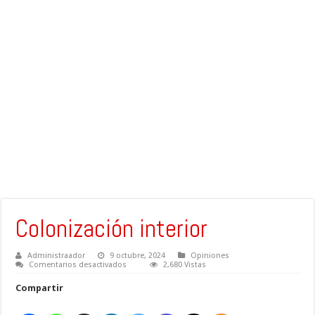
Colonización interior
Administraador
9 octubre, 2024
Opiniones
en
Comentarios desactivados
2,680 Vistas
Colonización
interior
Compartir