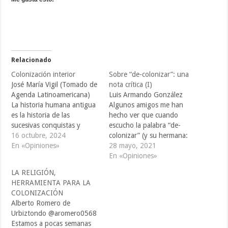
Relacionado
Colonización interior
Sobre “de-colonizar”: una
José María Vigil (Tomado de
nota crítica (I)
Agenda Latinoamericana)
Luis Armando González
La historia humana antigua
Algunos amigos me han
es la historia de las
hecho ver que cuando
sucesivas conquistas y
escucho la palabra “de-
colonizaciones de unos
16 octubre, 2024
colonizar” (y su hermana:
pueblos contra otros, tanto
En «Opiniones»
“de-colonización”) hago un
28 mayo, 2021
en el campo político, como
gesto de desagrado que
En «Opiniones»
económico, como cultural o
pareciera salirme de los
LA RELIGIÓN,
tecnológico. Pero un
intestinos. Según me dicen
HERRAMIENTA PARA LA
pueblo es difícil de
–aunque no me lo creo
COLONIZACIÓN
mantener sometido. La
mucho— no es una
Alberto Romero de
dominación siempre suscita
reacción común en mí, y
Urbiztondo @aromero0568
resistencia y rebeldía,…
que por eso…
Estamos a pocas semanas