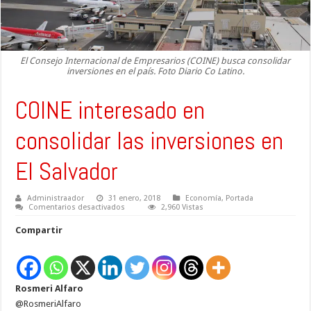
El Consejo Internacional de Empresarios (COINE) busca consolidar
inversiones en el país. Foto Diario Co Latino.
COINE interesado en
consolidar las inversiones en
El Salvador
Administraador
31 enero, 2018
Economía
,
Portada
en
Comentarios desactivados
2,960 Vistas
COINE
interesado
Compartir
en
consolidar
las
inversiones
en
El
Rosmeri Alfaro
Salvador
@RosmeriAlfaro