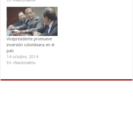
En «Nacionales»
mundo, se han convertido
en un fenómeno global
siendo las mismas
conocidas por un alto
porcentaje de la población
en comparación con otros
mercados de inversión.
Vicepresidente promueve
Para los inversores,…
inversión colombiana en el
país
14 octubre, 2014
En «Nacionales»