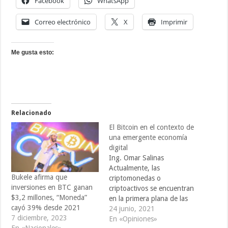
Facebook
WhatsApp
Correo electrónico
X
Imprimir
Me gusta esto:
Relacionado
El Bitcoin en el contexto de
una emergente economía
digital
Ing. Omar Salinas
Actualmente, las
Bukele afirma que
criptomonedas o
inversiones en BTC ganan
criptoactivos se encuentran
$3,2 millones, “Moneda”
en la primera plana de las
cayó 39% desde 2021
noticias económicas
24 junio, 2021
7 diciembre, 2023
financieras alrededor del
En «Opiniones»