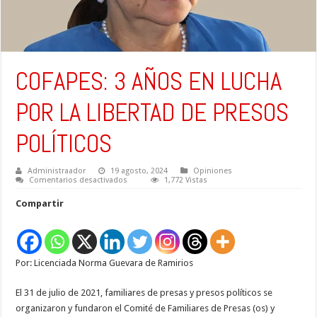
COFAPES: 3 AÑOS EN LUCHA
POR LA LIBERTAD DE PRESOS
POLÍTICOS
Administraador
19 agosto, 2024
Opiniones
en
Comentarios desactivados
1,772 Vistas
COFAPES:
3
Compartir
AÑOS
EN
LUCHA
POR
LA
LIBERTAD
Por: Licenciada Norma Guevara de Ramirios
DE
PRESOS
POLÍTICOS
El 31 de julio de 2021, familiares de presas y presos políticos se
organizaron y fundaron el Comité de Familiares de Presas (os) y