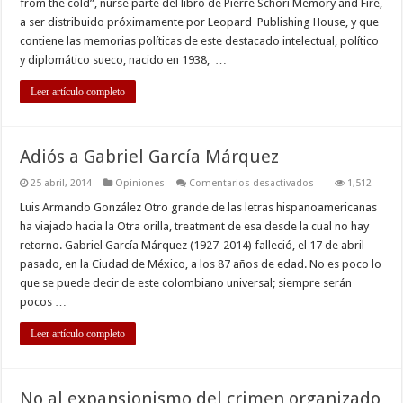
from the cold”, nurse parte del libro de Pierre Schori Memory and Fire,
que
a ser distribuido próximamente por Leopard Publishing House, y que
vino
del
contiene las memorias políticas de este destacado intelectual, político
frío”
y diplomático sueco, nacido en 1938, …
Leer artículo completo
Adiós a Gabriel García Márquez
en
25 abril, 2014
Opiniones
Comentarios desactivados
1,512
Adiós
a
Luis Armando González Otro grande de las letras hispanoamericanas
Gabriel
ha viajado hacia la Otra orilla, treatment de esa desde la cual no hay
García
Márquez
retorno. Gabriel García Márquez (1927-2014) falleció, el 17 de abril
pasado, en la Ciudad de México, a los 87 años de edad. No es poco lo
que se puede decir de este colombiano universal; siempre serán
pocos …
Leer artículo completo
No al expansionismo del crimen organizado