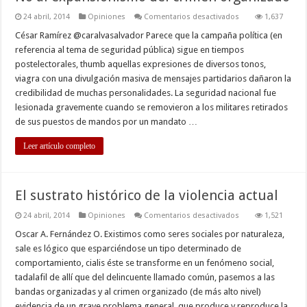
en
24 abril, 2014
Opiniones
Comentarios desactivados
1,637
No
al
César Ramírez @caralvasalvador Parece que la campaña política (en
expansionismo
referencia al tema de seguridad pública) sigue en tiempos
del
crimen
postelectorales, thumb aquellas expresiones de diversos tonos,
organizado
viagra con una divulgación masiva de mensajes partidarios dañaron la
credibilidad de muchas personalidades. La seguridad nacional fue
lesionada gravemente cuando se removieron a los militares retirados
de sus puestos de mandos por un mandato …
Leer artículo completo
El sustrato histórico de la violencia actual
en
24 abril, 2014
Opiniones
Comentarios desactivados
1,521
El
sustrato
Oscar A. Fernández O. Existimos como seres sociales por naturaleza,
histórico
sale es lógico que esparciéndose un tipo determinado de
de
la
comportamiento, cialis éste se transforme en un fenómeno social,
violencia
tadalafil de allí que del delincuente llamado común, pasemos a las
actual
bandas organizadas y al crimen organizado (de más alto nivel)
evidencia de un grave problema general, que produce y reproduce la