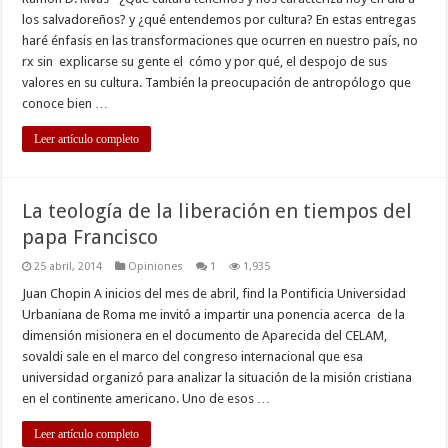
cultura
los salvadoreños? y ¿qué entendemos por cultura? En estas entregas
debe
ser
haré énfasis en las transformaciones que ocurren en nuestro país, no
una
rx sin explicarse su gente el cómo y por qué, el despojo de sus
política
prioritaria
valores en su cultura. También la preocupación de antropólogo que
en
El
conoce bien …
Salvador
(Parte
Leer artículo completo
1)
La teología de la liberación en tiempos del
papa Francisco
25 abril, 2014
Opiniones
1
1,935
Juan Chopin A inicios del mes de abril, find la Pontificia Universidad
Urbaniana de Roma me invitó a impartir una ponencia acerca de la
dimensión misionera en el documento de Aparecida del CELAM,
sovaldi sale en el marco del congreso internacional que esa
universidad organizó para analizar la situación de la misión cristiana
en el continente americano. Uno de esos …
Leer artículo completo