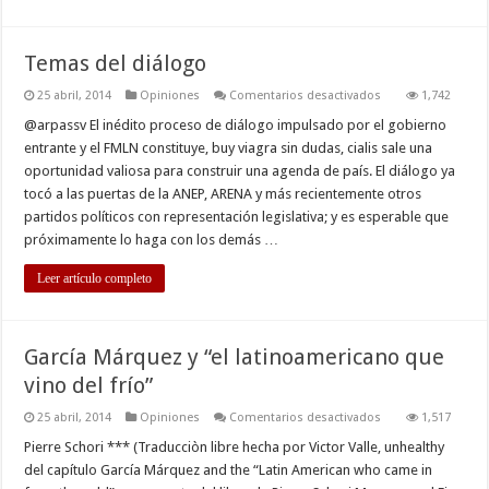
Temas del diálogo
en
25 abril, 2014
Opiniones
Comentarios desactivados
1,742
Temas
del
@arpassv El inédito proceso de diálogo impulsado por el gobierno
diálogo
entrante y el FMLN constituye, buy viagra sin dudas, cialis sale una
oportunidad valiosa para construir una agenda de país. El diálogo ya
tocó a las puertas de la ANEP, ARENA y más recientemente otros
partidos políticos con representación legislativa; y es esperable que
próximamente lo haga con los demás …
Leer artículo completo
García Márquez y “el latinoamericano que
vino del frío”
en
25 abril, 2014
Opiniones
Comentarios desactivados
1,517
García
Márquez
Pierre Schori *** (Traducciòn libre hecha por Victor Valle, unhealthy
y
del capítulo García Márquez and the “Latin American who came in
“el
latinoamericano