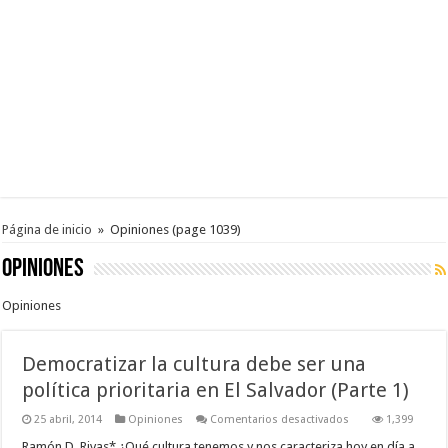
Página de inicio
»
Opiniones
(page 1039)
Opiniones
Opiniones
Democratizar la cultura debe ser una
política prioritaria en El Salvador (Parte 1)
en
25 abril, 2014
Opiniones
Comentarios desactivados
1,399
Democratizar
la
Ramón D. Rivas* ¿Qué cultura tenemos y nos caracteriza hoy en día a