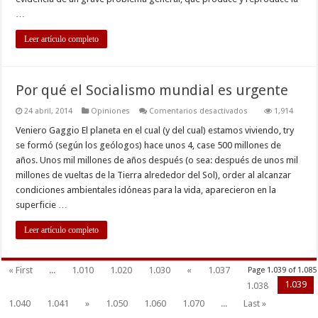
…
Leer artículo completo
Por qué el Socialismo mundial es urgente
en
24 abril, 2014
Opiniones
Comentarios desactivados
1,914
Por
qué
Veniero Gaggio El planeta en el cual (y del cual) estamos viviendo, try
el
se formó (según los geólogos) hace unos 4, case 500 millones de
Socialismo
mundial
años. Unos mil millones de años después (o sea: después de unos mil
es
millones de vueltas de la Tierra alrededor del Sol), order al alcanzar
urgente
condiciones ambientales idóneas para la vida, aparecieron en la
superficie …
Leer artículo completo
« First
...
1.010
1.020
1.030
«
1.037
Page 1.039 of 1.085
1.039
1.038
1.040
1.041
»
1.050
1.060
1.070
...
Last »