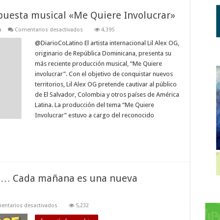
opuesta musical «Me Quiere Involucrar»
en
a
Comentarios desactivados
4,395
Lil
Alex
@DiarioCoLatino El artista internacional Lil Alex OG,
OG
originario de República Dominicana, presenta su
presenta
su
más reciente producción musical, “Me Quiere
propuesta
involucrar”. Con el objetivo de conquistar nuevos
musical
«Me
territorios, Lil Alex OG pretende cautivar al público
Quiere
Involucrar»
de El Salvador, Colombia y otros países de América
Latina. La producción del tema “Me Quiere
Involucrar” estuvo a cargo del reconocido
sa… Cada mañana es una nueva
en
entarios desactivados
5,232
«Winos
días»