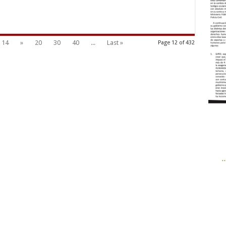
14
»
20
30
40
...
Last »
Page 12 of 432