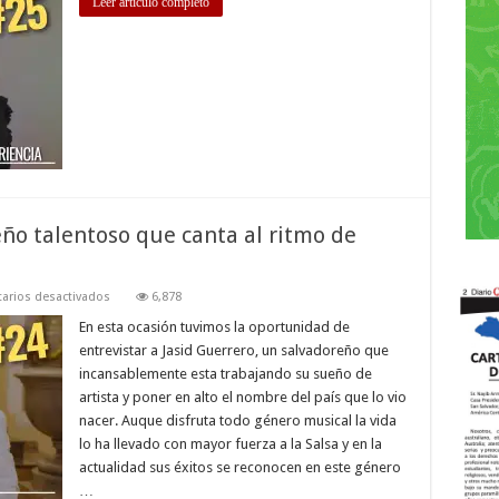
Leer artículo completo
con
Wino
Sosa…
Cada
mañana
es
una
nueva
experiencia
ño talentoso que canta al ritmo de
en
arios desactivados
6,878
Jasid
Guerrero
En esta ocasión tuvimos la oportunidad de
un
entrevistar a Jasid Guerrero, un salvadoreño que
salvadoreño
talentoso
incansablemente esta trabajando su sueño de
que
artista y poner en alto el nombre del país que lo vio
canta
al
nacer. Auque disfruta todo género musical la vida
ritmo
de
lo ha llevado con mayor fuerza a la Salsa y en la
salsa…
actualidad sus éxitos se reconocen en este género
…