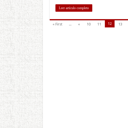
Leer artículo completo
12
« First
...
«
10
11
13