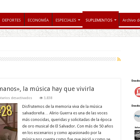
DEPORTES
ECONOMÍA
ESPECIALES
SUPLEMENTOS
Archivo d
rmanos», la música hay que vivirla
en
arios desactivados
3,838
Alirio
Guerra
Disfrutemos de la memoria viva de la música
:
salvadoreña… Alirio Guerra es una de las voces
«En
vida
más conocidas, queridas y solicitadas de la época
hermanos»,
de oro musical de El Salvador. Con más de 50 años
la
música
en los escenarios y como apasionado por la
hay
que
música nos cuenta como fue que inició y como se