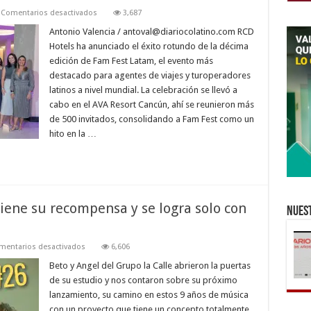
en
Comentarios desactivados
3,687
RCD
Hotels
Antonio Valencia /
antoval@diariocolatino.com
RCD
celebró
Hotels ha anunciado el éxito rotundo de la décima
la
décima
edición de Fam Fest Latam, el evento más
edición
destacado para agentes de viajes y turoperadores
de
Fam
latinos a nivel mundial. La celebración se llevó a
Fest
Latam
cabo en el AVA Resort Cancún, ahí se reunieron más
de 500 invitados, consolidando a Fam Fest como un
hito en la …
tiene su recompensa y se logra solo con
Nuest
en
mentarios desactivados
6,606
Grupo
La
Beto y Angel del Grupo la Calle abrieron la puertas
Calle:El
de su estudio y nos contaron sobre su próximo
esfuerzo
tiene
lanzamiento, su camino en estos 9 años de música
su
con un proyecto que tiene un concepto totalmente
recompensa