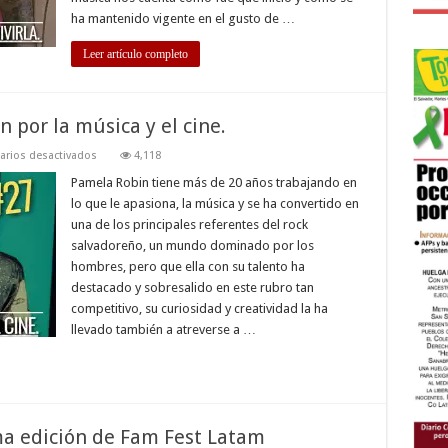
vivirla
ha mantenido vigente en el gusto de …
Leer artículo completo
 por la música y el cine.
en
rios desactivados
4,118
Pamela
Robin:
Pamela Robin tiene más de 20 años trabajando en
amor
lo que le apasiona, la música y se ha convertido en
y
pasión
una de los principales referentes del rock
por
salvadoreño, un mundo dominado por los
la
música
hombres, pero que ella con su talento ha
y
el
destacado y sobresalido en este rubro tan
cine.
competitivo, su curiosidad y creatividad la ha
llevado también a atreverse a …
ma edición de Fam Fest Latam