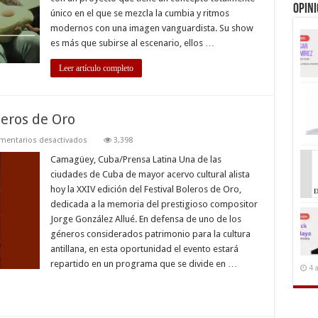
Opin
y
único en el que se mezcla la cumbia y ritmos
se
logra
modernos con una imagen vanguardista. Su show
solo
es más que subirse al escenario, ellos …
con
metas
claras!
Leer artículo completo
leros de Oro
en
mentarios desactivados
3,398
Alistan
en
Camagüey, Cuba/Prensa Latina Una de las
Cuba
ciudades de Cuba de mayor acervo cultural alista
Festival
Boleros
hoy la XXIV edición del Festival Boleros de Oro,
de
dedicada a la memoria del prestigioso compositor
Oro
Jorge González Allué. En defensa de uno de los
géneros considerados patrimonio para la cultura
antillana, en esta oportunidad el evento estará
repartido en un programa que se divide en …
4 