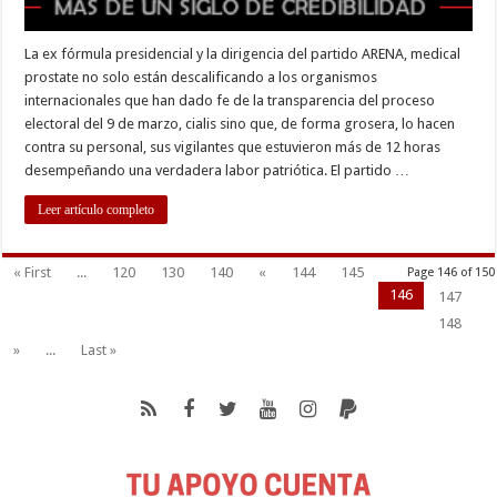
La ex fórmula presidencial y la dirigencia del partido ARENA, medical
prostate no solo están descalificando a los organismos
internacionales que han dado fe de la transparencia del proceso
electoral del 9 de marzo, cialis sino que, de forma grosera, lo hacen
contra su personal, sus vigilantes que estuvieron más de 12 horas
desempeñando una verdadera labor patriótica. El partido …
Leer artículo completo
« First
...
120
130
140
«
144
145
Page 146 of 150
146
147
148
»
...
Last »