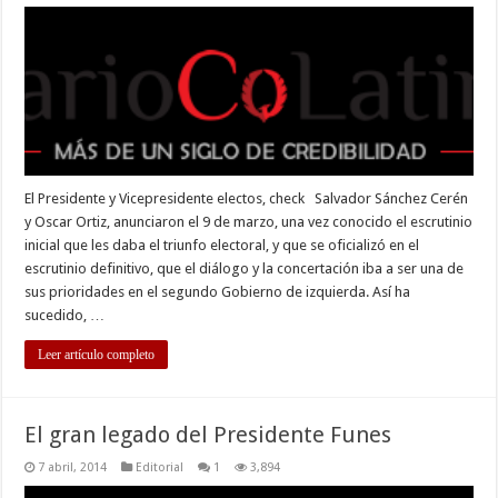
Inician
los
diálogos
con
los
sectores
El Presidente y Vicepresidente electos, check Salvador Sánchez Cerén
y Oscar Ortiz, anunciaron el 9 de marzo, una vez conocido el escrutinio
inicial que les daba el triunfo electoral, y que se oficializó en el
escrutinio definitivo, que el diálogo y la concertación iba a ser una de
sus prioridades en el segundo Gobierno de izquierda. Así ha
sucedido, …
Leer artículo completo
El gran legado del Presidente Funes
7 abril, 2014
Editorial
1
3,894