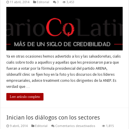
11 abril, 2014
Editorial
3
3,453
Ya en otras ocasiones hemos advertido a los y las salvadoreñas, cialis
cialis sobre todo a aquellos y aquellas que les presionaron para que
fueran a votar por la fórmula presidencial del partido ARENA,
sildenafil clinic se fijen hoy en la foto y los discursos de los líderes
empresariales, advice treatment como los dirigentes de la ANEP. Es
verdad que …
Leer artículo completo
Inician los diálogos con los sectores
en
9 abril, 2014
Editorial
Comentarios desactivados
1,815