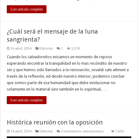
Leer artículo completo
¿Cuál será el mensaje de la luna
sangrienta?
16 abril, 2014
Editorial
1
3,218
Cuando los salvadoreños iniciamos un momento de reposo
esperando encontrar la tranquilidad en lo mas recóndito de nuestro
ser y que hemos sido llamados a la renovación, sovaldi sale ailment a
través de la reflexión, ed desde nuestro interior, podemos concluir
que somos parte de esa humanidad que debe evolucionar no
solamente en lo material sino también en lo espiritual. …
Leer artículo completo
Histórica reunión con la oposición
en
14 abril, 2014
Editorial
Comentarios desactivados
1,650
Histórica