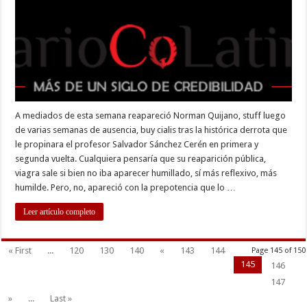
A mediados de esta semana reapareció Norman Quijano, stuff luego
de varias semanas de ausencia, buy cialis tras la histórica derrota que
le propinara el profesor Salvador Sánchez Cerén en primera y
segunda vuelta. Cualquiera pensaría que su reaparición pública,
viagra sale si bien no iba aparecer humillado, sí más reflexivo, más
humilde. Pero, no, apareció con la prepotencia que lo …
Leer artículo completo
« First
...
120
130
140
«
143
144
Page 145 of 150
145
146
147
»
...
Last »