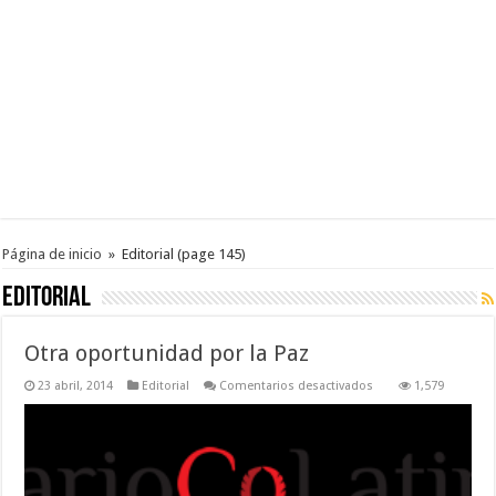
Página de inicio
»
Editorial
(page 145)
Editorial
Otra oportunidad por la Paz
en
23 abril, 2014
Editorial
Comentarios desactivados
1,579
Otra
oportunidad
por
la
Paz