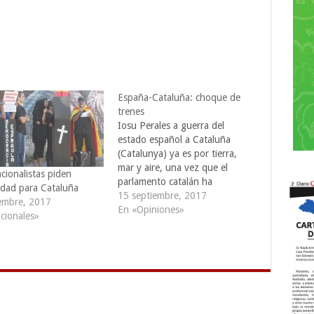
España-Cataluña: choque de
trenes
Iosu Perales a guerra del
estado español a Cataluña
(Catalunya) ya es por tierra,
mar y aire, una vez que el
cionalistas piden
parlamento catalán ha
ridad para Cataluña
aprobado la celebración del
15 septiembre, 2017
embre, 2017
referéndum del 1 de Octubre y
En «Opiniones»
cionales»
la llamada ley de transitoriedad
que regula y da seguridad
jurídica al proceso hacia la
proclamación…