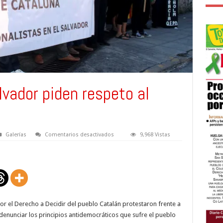
lvador piden respeto al
en
Galerías
Comentarios desactivados
9,968 Vistas
Catalanes
en
El
Salvador
piden
respeto
al
derecho
de
decidir
por el Derecho a Decidir del pueblo Catalán protestaron frente a
denunciar los principios antidemocráticos que sufre el pueblo