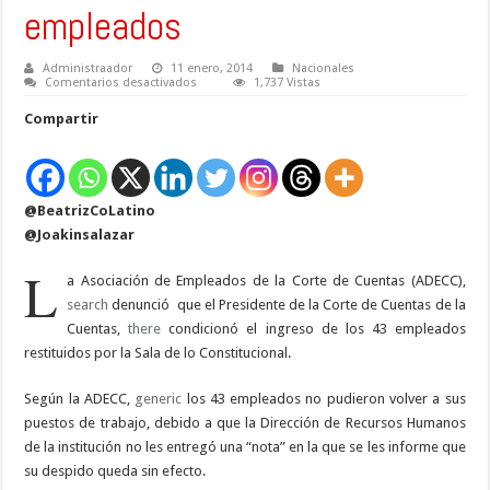
empleados
Administraador
11 enero, 2014
Nacionales
en
Comentarios desactivados
1,737 Vistas
Asociación
de
Compartir
empleados
denuncia
que
la
C.C
ha
@BeatrizCoLatino
condicionado
reingreso
@Joakinsalazar
de
empleados
L
a Asociación de Empleados de la Corte de Cuentas (ADECC),
search
denunció que el Presidente de la Corte de Cuentas de la
Cuentas,
there
condicionó el ingreso de los 43 empleados
restituidos por la Sala de lo Constitucional.
Según la ADECC,
generic
los 43 empleados no pudieron volver a sus
puestos de trabajo, debido a que la Dirección de Recursos Humanos
de la institución no les entregó una “nota” en la que se les informe que
su despido queda sin efecto.