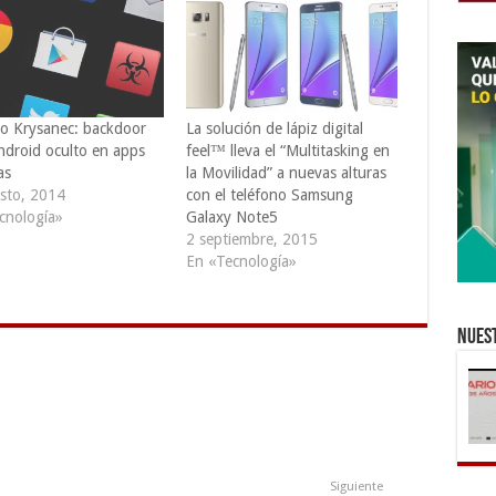
o Krysanec: backdoor
La solución de lápiz digital
ndroid oculto en apps
feel™ lleva el “Multitasking en
as
la Movilidad” a nuevas alturas
sto, 2014
con el teléfono Samsung
cnología»
Galaxy Note5
2 septiembre, 2015
En «Tecnología»
Nuest
Siguiente