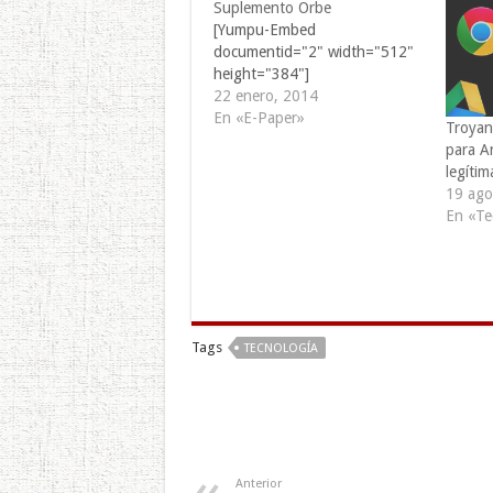
Suplemento Orbe
[Yumpu-Embed
documentid="2" width="512"
height="384"]
22 enero, 2014
En «E-Paper»
Troyan
para A
legítim
19 ago
En «Te
Tags
TECNOLOGÍA
Anterior