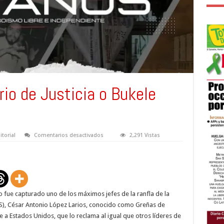
rio de Justicia o Bukele
en
itorial
Comentarios desactivados
2,291 Vistas
Algo
que
el
ministerio
de
Justicia
o
Bukele
fue capturado uno de los máximos jefes de la ranfla de la
deberían
explicar
MS), César Antonio López Larios, conocido como Greñas de
 a Estados Unidos, que lo reclama al igual que otros líderes de