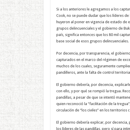
Si a los anteriores le agregamos a los captu
Cook, no se puede dudar que los líderes de l
huyeron al poner en vigencia de estado de 
grupos delincuenciales y el gobierno de Bukel
país, significa entonces que los 80 mil captu
base social de esos grupos delincuenciales.
Por decencia, por transparencia, el gobierno
capturados en el marco del régimen de excep
muchos de los cuales, seguramente cumplier
pandilleros, ante la falta de control territor
El gobierno debería, por decencia, explicarle
con ello, y por qué se rompió la tregua. Re
pandillas, a pesar de que se intentó mantene
quien reconoció la “facilitación de la tregua
circulación de “los civiles” en los territorio
El gobierno debería explicar, por decencia,
los líderes de las pandillas, pero sí para in