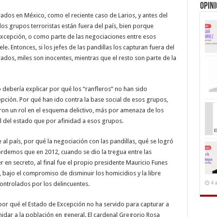
Opin
rados en México, como el reciente caso de Larios, y antes del
os grupos terroristas están fuera del país, bien porque
excepción, o como parte de las negociaciones entre esos
e. Entonces, si los jefes de las pandillas los capturan fuera del
rados, miles son inocentes, mientras que el resto son parte de la
 debería explicar por qué los “ranfleros” no han sido
ción. Por qué han ido contra la base social de esos grupos,
on un rol en el esquema delictivo, más por amenaza de los
ial del estado que por afinidad a esos grupos.
 al país, por qué la negociación con las pandillas, qué se logró
cordemos que en 2012, cuando se dio la tregua entre las
r en secreto, al final fue el propio presidente Mauricio Funes
”, bajo el compromiso de disminuir los homicidios y la libre
4 
s controlados por los delincuentes.
 por qué el Estado de Excepción no ha servido para capturar a
timidar a la población en general. El cardenal Gregorio Rosa