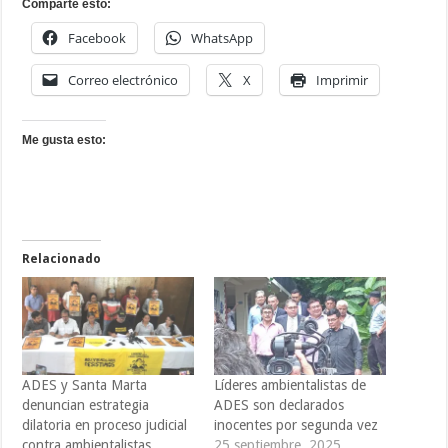
Comparte esto:
la
suspensión
de
Facebook
WhatsApp
la
vista
pública
Correo electrónico
X
Imprimir
Me gusta esto:
Relacionado
ADES y Santa Marta
Líderes ambientalistas de
denuncian estrategia
ADES son declarados
dilatoria en proceso judicial
inocentes por segunda vez
contra ambientalistas
25 septiembre, 2025