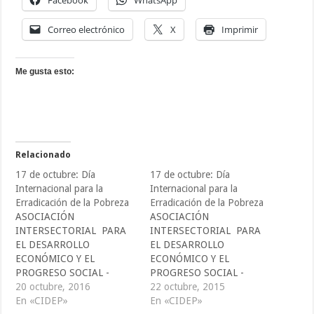
Facebook
WhatsApp
Correo electrónico
X
Imprimir
Me gusta esto:
Relacionado
17 de octubre: Día
17 de octubre: Día
Internacional para la
Internacional para la
Erradicación de la Pobreza
Erradicación de la Pobreza
ASOCIACIÓN
ASOCIACIÓN
INTERSECTORIAL PARA
INTERSECTORIAL PARA
EL DESARROLLO
EL DESARROLLO
ECONÓMICO Y EL
ECONÓMICO Y EL
PROGRESO SOCIAL -
PROGRESO SOCIAL -
CIDEP -
20 octubre, 2016
CIDEP -
22 octubre, 2015
comunicaciones@cidepelsal
En «CIDEP»
comunicaciones@cidepelsal
En «CIDEP»