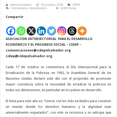
Administraador
18 octubre, 2018
CIDEP
en
Comentarios desactivados
6,005 Vistas
17
de
Compartir
octubre:
Día
Internacional
para
la
Erradicación
ASOCIACIÓN INTERSECTORIAL
de
PARA EL DESARROLLO
la
ECONÓMICO Y EL PROGRESO SOCIAL – CIDEP –
Pobreza
comunicaciones@cidepelsalvador.org
cidep@cidepelsalvador.org
.
Cada 17 de octubre se conmemora el Día Internacional para la
Erradicación de la Pobreza; en 1992, la Asamblea General de las
Naciones Unidas declaró este día con el propósito de promover
mayor conciencia sobre la necesidad de erradicar la pobreza en
todas sus dimensiones, en particular en los países en desarrollo.
El lema para este año es: “Unirse con los más excluidos para construir
un mundo donde los derechos humanos y la dignidad sean
universalmente respetados”, con este se reconoce y se subraya que