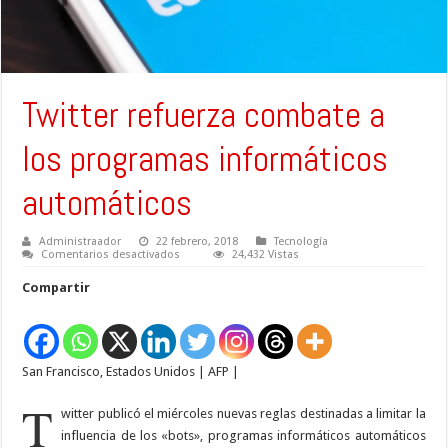
Twitter refuerza combate a
los programas informáticos
automáticos
Administraador
22 febrero, 2018
Tecnología
en
Comentarios desactivados
24,432 Vistas
Twitter
refuerza
Compartir
combate
a
los
programas
informáticos
automáticos
San Francisco
,
Estados Unidos
|
AFP
|
T
witter publicó el miércoles nuevas reglas destinadas a limitar la
influencia de los «bots», programas informáticos automáticos