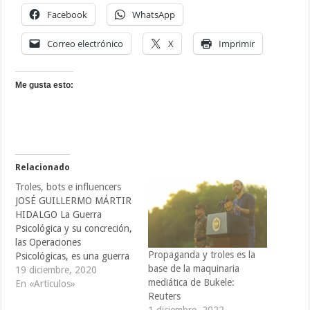
Facebook
WhatsApp
Correo electrónico
X
Imprimir
Me gusta esto:
Relacionado
Troles, bots e influencers
JOSÉ GUILLERMO MÁRTIR
HIDALGO La Guerra
Psicológica y su concreción,
las Operaciones
Propaganda y troles es la
Psicológicas, es una guerra
base de la maquinaria
política y de propaganda1.
19 diciembre, 2020
mediática de Bukele:
Esta se dirige a influir en el
En «Articulos»
Reuters
sistema de valores, en el