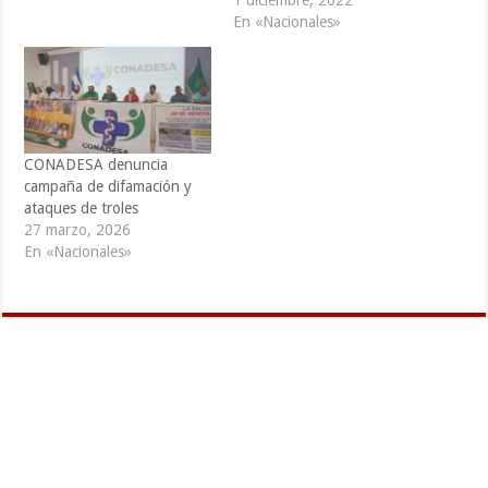
1 diciembre, 2022
sistema de creencias, en las
En «Nacionales»
emociones y en reforzar
actitudes y
comportamientos
favorables en la población
objetivo. Se…
CONADESA denuncia
campaña de difamación y
ataques de troles
27 marzo, 2026
En «Nacionales»