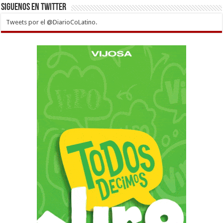
Siguenos en twitter
Tweets por el @DiarioCoLatino.