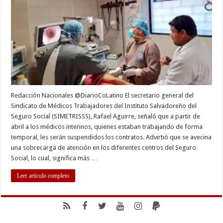
en
el
ISSS
Redacción Nacionales @DiarioCoLatino El secretario general del
Sindicato de Médicos Trabajadores del Instituto Salvadoreño del
Seguro Social (SIMETRISSS), Rafael Aguirre, señaló que a partir de
abril a los médicos interinos, quienes estaban trabajando de forma
temporal, les serán suspendidos los contratos. Advirtió que se avecina
una sobrecarga de atención en los diferentes centros del Seguro
Social, lo cual, significa más …
Leer artículo completo