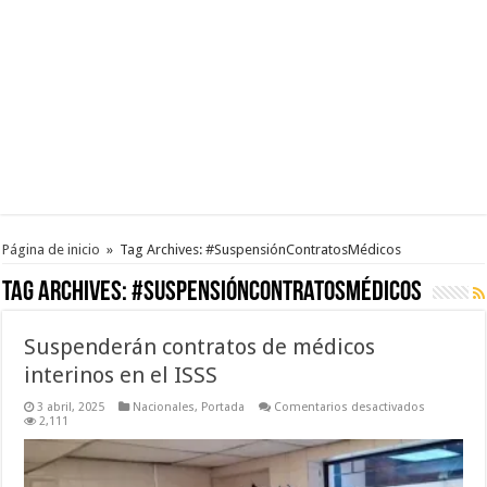
Página de inicio
»
Tag Archives: #SuspensiónContratosMédicos
Tag Archives:
#SuspensiónContratosMédicos
Suspenderán contratos de médicos
interinos en el ISSS
en
3 abril, 2025
Nacionales
,
Portada
Comentarios desactivados
Suspender
2,111
contratos
de
médicos
interinos